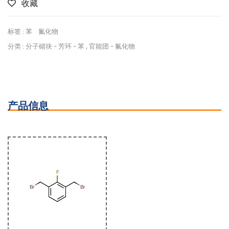
收藏
标签 :
苯
氟化物
分类 :
分子砌块
-
芳环
-
苯
,
官能团
-
氟化物
产品信息