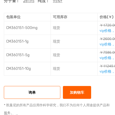
分子量 :
纯度 :
281.95
95%+
包装单位
可用库存
价格(￥)
￥Ǒȡƃȯǫȯ
CM360151-500mg
现货
vip价格
￥ƃȐȯȯǫȯ
CM360151-1g
现货
vip价格
￥ȡƿŵȐǫȯ
CM360151-5g
现货
vip价格
￥ǑǑƃƛǶǫ
CM360151-10g
现货
vip价格
询单
加购物车
* 凯曼尼的所有产品仅用作科学研究，我们不为任何个人用途提供产品和
服务。