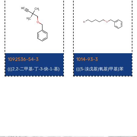
1092536-54-3
1014-93-3
(((2,2-二甲基-丁-3-炔-1-基)
(((5-溴戊基)氧基)甲基)苯
氧基)甲基)苯