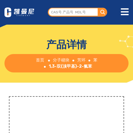
产品详情
首页
分子砌块
芳环
苯
1,3-双(溴甲基)-2-氟苯