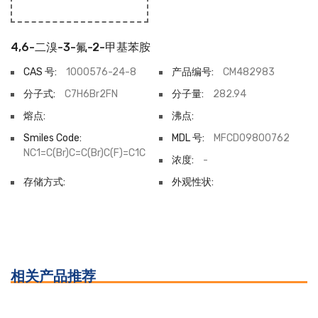
4,6-二溴-3-氟-2-甲基苯胺
CAS 号:
1000576-24-8
产品编号:
CM482983
分子式:
C7H6Br2FN
分子量:
282.94
熔点:
沸点:
Smiles Code:
MDL 号:
MFCD09800762
NC1=C(Br)C=C(Br)C(F)=C1C
浓度:
-
存储方式:
外观性状:
相关产品推荐