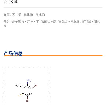
收藏
标签 :
苯
胺
氟化物
溴化物
分类 :
分子砌块
-
芳环
-
苯
,
官能团
-
胺
,
官能团
-
氟化物
,
官能团
-
溴化
物
产品信息