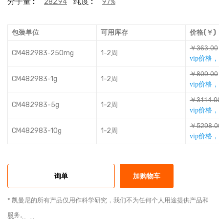
分子量 :
纯度 :
282.94
97%
包装单位
可用库存
价格(￥)
￥ŔșŔƄƞƞ
CM482983-250mg
1-2周
vip价格
￥ŭƞƏƄƞƞ
CM482983-1g
1-2周
vip价格
￥ŔǯǯǕƄƞ
CM482983-5g
1-2周
vip价格
￥ňȀƏŭƄƞ
CM482983-10g
1-2周
vip价格
询单
加购物车
* 凯曼尼的所有产品仅用作科学研究，我们不为任何个人用途提供产品和
服务。