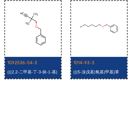
1092536-54-3
1014-93-3
(((2,2-二甲基-丁-3-炔-1-基)
(((5-溴戊基)氧基)甲基)苯
氧基)甲基)苯