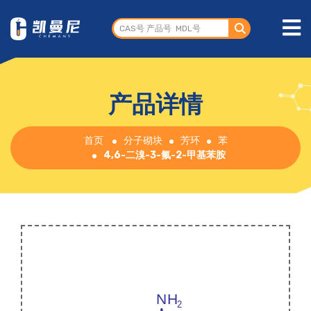
产品详情
首页
分子砌块
芳环
苯
4,6-二溴-3-氟-2-甲基苯胺