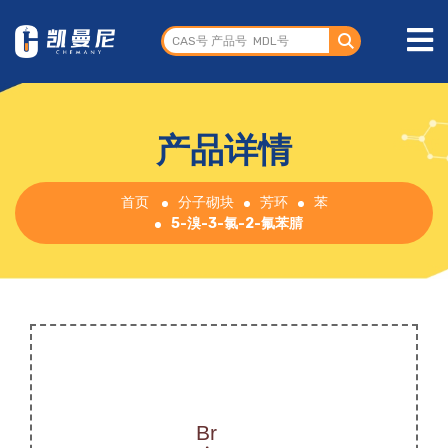
产品详情
首页
分子砌块
芳环
苯
5-溴-3-氯-2-氟苯腈