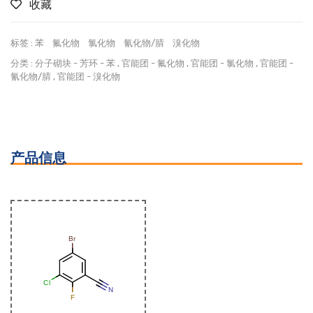
收藏
标签 :
苯
氟化物
氯化物
氰化物/腈
溴化物
分类 :
分子砌块
-
芳环
-
苯
,
官能团
-
氟化物
,
官能团
-
氯化物
,
官能团
-
氰化物/腈
,
官能团
-
溴化物
产品信息