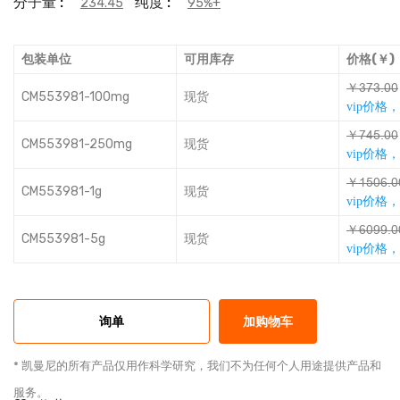
分子量 :
纯度 :
234.45
95%+
包装单位
可用库存
价格(￥)
￥ţǟţƩǭǭ
CM553981-100mg
现货
vip价格
￥ǟřŽƩǭǭ
CM553981-250mg
现货
vip价格
￥ƏŽǭǎƩǭ
CM553981-1g
现货
vip价格
￥ǎǭƴƴƩǭ
CM553981-5g
现货
vip价格
询单
加购物车
* 凯曼尼的所有产品仅用作科学研究，我们不为任何个人用途提供产品和
服务。