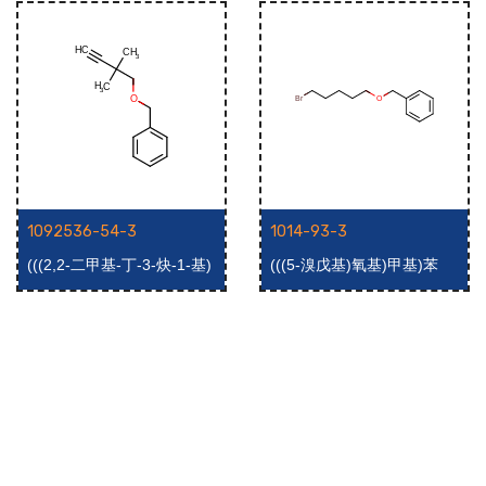
1092536-54-3
1014-93-3
(((2,2-二甲基-丁-3-炔-1-基)
(((5-溴戊基)氧基)甲基)苯
氧基)甲基)苯