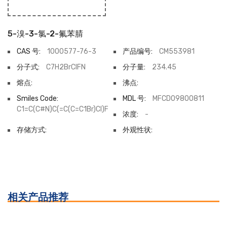
5-溴-3-氯-2-氟苯腈
CAS 号:
1000577-76-3
产品编号:
CM553981
分子式:
C7H2BrClFN
分子量:
234.45
熔点:
沸点:
Smiles Code:
MDL 号:
MFCD09800811
C1=C(C#N)C(=C(C=C1Br)Cl)F
浓度:
-
存储方式:
外观性状:
相关产品推荐