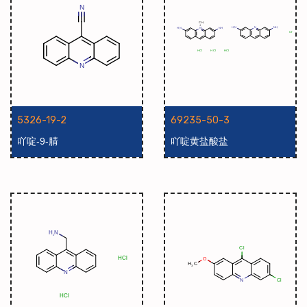
5326-19-2
69235-50-3
吖啶-9-腈
吖啶黄盐酸盐