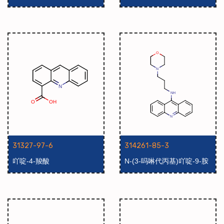
31327-97-6
314261-85-3
吖啶-4-羧酸
N-(3-吗啉代丙基)吖啶-9-胺