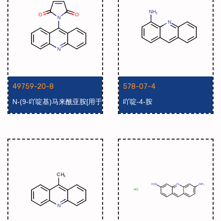
49759-20-8
578-07-4
N-(9-吖啶基)马来酰亚胺[用于
吖啶-4-胺
高效液相色谱标记]