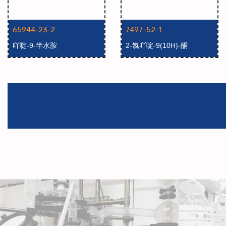
65944-23-2
7497-52-1
吖啶-9-半水胺
2-氯吖啶-9(10H)-酮