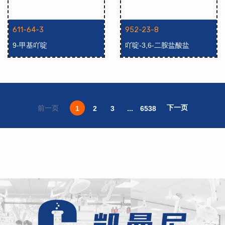
611-64-3
952-23-8
9-甲基吖啶
吖啶-3,6-二胺盐酸盐
下一页
前一页
1
2
3
...
6538