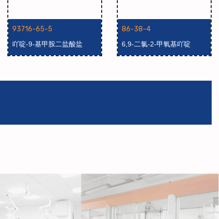
93716-65-5
86-38-4
吖啶-9-基甲胺二盐酸盐
6,9-二氯-2-甲氧基吖啶