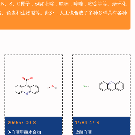
杂原子是N、S、O原子，例如吡啶，呋喃，噻唑，嘧啶等等。杂环化
素、色素和生物碱等。此外，人工也合成了多种多样具有各种
206557-00-8
17784-47-3
9-吖啶甲酸水合物
盐酸吖啶