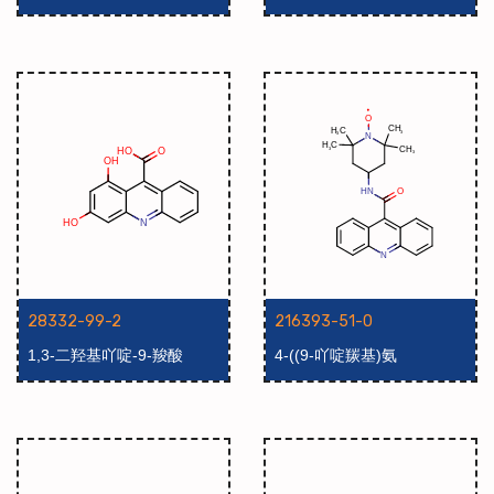
28332-99-2
216393-51-0
1,3-二羟基吖啶-9-羧酸
4-((9-吖啶羰基)氨
基)-2,2,6,6-四甲基哌啶-1-氧
自由基