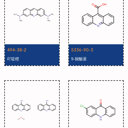
494-38-2
5336-90-3
吖啶橙
9-羧酸蒽