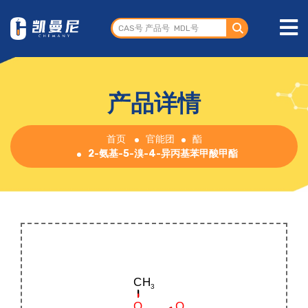
产品详情
首页
官能团
酯
2-氨基-5-溴-4-异丙基苯甲酸甲酯