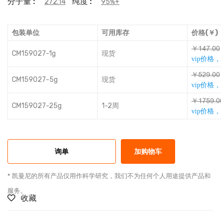
分子量 :
纯度 :
272.14
95%+
包装单位
可用库存
价格(￥)
￥ƓŉȎŗůů
CM159027-1g
现货
vip价格
￥ǊǤŢŗůů
CM159027-5g
现货
vip价格
￥ƓȎǊŢŗů
CM159027-25g
1-2周
vip价格
询单
加购物车
* 凯曼尼的所有产品仅用作科学研究，我们不为任何个人用途提供产品和
服务。
收藏