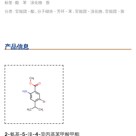
标签 :
酯
苯
溴化物
胺
分类 :
官能团
-
酯
,
分子砌块
-
芳环
-
苯
,
官能团
-
溴化物
,
官能团
-
胺
产品信息
2-氨基-5-溴-4-异丙基苯甲酸甲酯