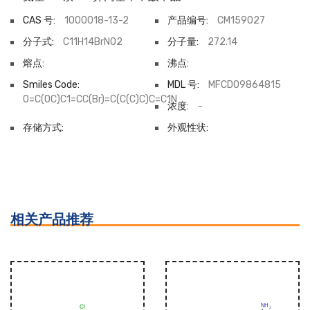
CAS 号:
1000018-13-2
产品编号:
CM159027
分子式:
C11H14BrNO2
分子量:
272.14
熔点:
沸点:
Smiles Code:
MDL 号:
MFCD09864815
O=C(OC)C1=CC(Br)=C(C(C)C)C=C1N
浓度:
-
存储方式:
外观性状:
相关产品推荐