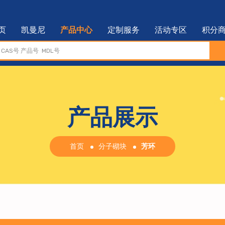
页
凯曼尼
产品中心
定制服务
活动专区
积分
产品展示
首页
分子砌块
芳环