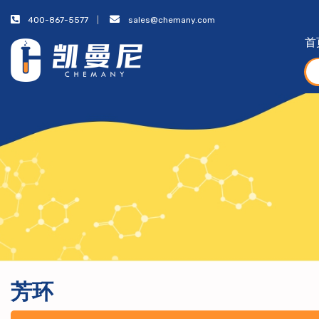
400-867-5577
sales@chemany.com
首
芳环