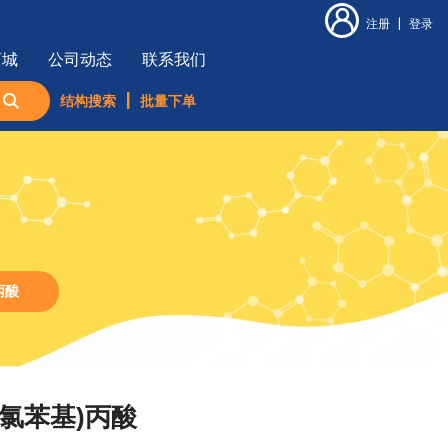
注册
|
登录
商城
公司动态
联系我们
结构搜索
|
批量下单
丙酸
(4-氯苯基)丙酸