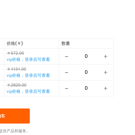
价格(￥)
数量
￥ȬȁƦȺƎƎ
-
+
vip价格，登录后可查看
￥ưưǊưȺƎƎ
-
+
vip价格，登录后可查看
￥ƦŴƦɅȺƎƎ
-
+
vip价格，登录后可查看
物车
提供产品和服务。