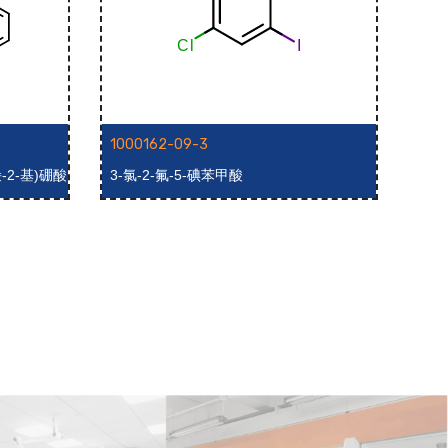
1000162-09-3
100
哚-2-基)硼酸
3-氯-2-氟-5-碘苯甲酸
3-氯