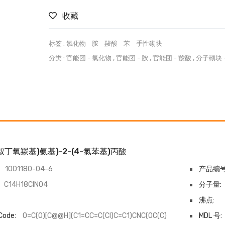
收藏
标签 :
氯化物
胺
羧酸
苯
手性砌块
分类 :
官能团
-
氯化物
,
官能团
-
胺
,
官能团
-
羧酸
,
分子砌块
((叔丁氧羰基)氨基)-2-(4-氯苯基)丙酸
1001180-04-6
产品编号
C14H18ClNO4
分子量:
沸点:
Code:
O=C(O)[C@@H](C1=CC=C(Cl)C=C1)CNC(OC(C)
MDL 号: