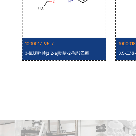
1000017-95-7
1000018
3-氯咪唑并[1,2-a]吡啶-2-羧酸乙酯
3,5-二溴