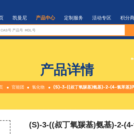
页
凯曼尼
产品中心
定制服务
活动专区
积分
产品详情
页
官能团
氯化物
(S)-3-((叔丁氧羰基)氨基)-2-(4-氯苯基)
(S)-3-((叔丁氧羰基)氨基)-2-