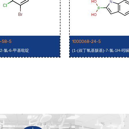
-58-5
1000068-24-5
-2-氯-6-甲基吡啶
(1-(叔丁氧基羰基)-7-氯-1H-吲