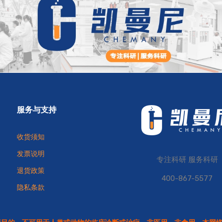
服务与支持
收货须知
发票说明
专注科研 服务科研
退货政策
400-867-5577
隐私条款