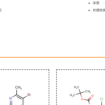
浓度:
-
:
外观性状