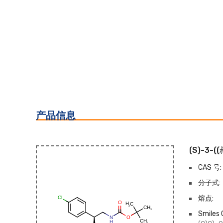
产品信息
(S)-3-
CAS 号:
分子式:
熔点:
Smiles 