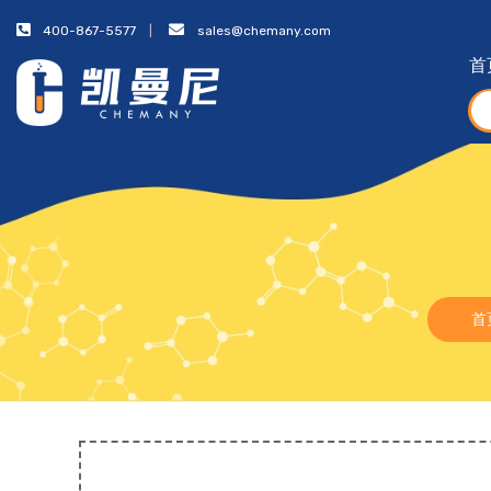
400-867-5577
sales@chemany.com
首
首