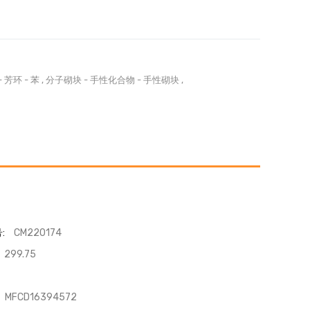
-
芳环
-
苯
,
分子砌块
-
手性化合物
-
手性砌块
,
:
CM220174
299.75
MFCD16394572