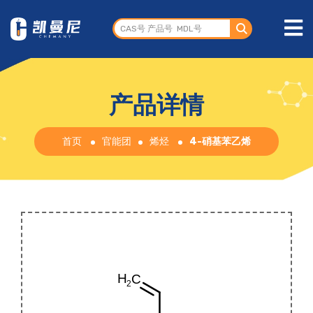
产品详情
首页
官能团
烯烃
4-硝基苯乙烯