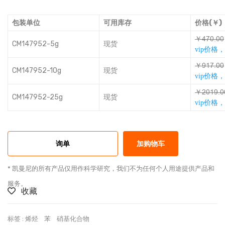
包装单位
可用库存
价格(￥)
￥şȤƅŭƅƅ
CM147952-5g
现货
vip价格
￥ŸƩȤŭƅƅ
CM147952-10g
现货
vip价格
￥ǺƅƩŸŭƅ
CM147952-25g
现货
vip价格
询单
加购物车
* 凯曼尼的所有产品仅用作科学研究，我们不为任何个人用途提供产品和
服务。
收藏
标签 :
烯烃
苯
硝基化合物