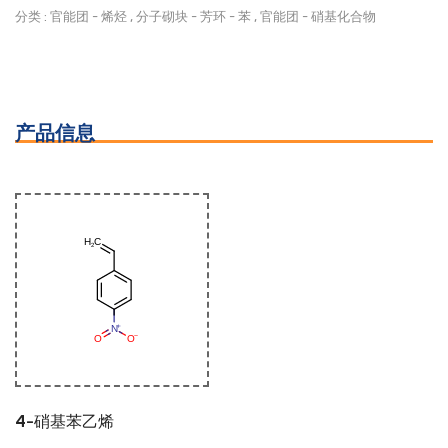
分类 :
官能团
-
烯烃
,
分子砌块
-
芳环
-
苯
,
官能团
-
硝基化合物
产品信息
4-硝基苯乙烯