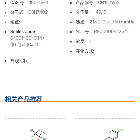
CAS 号:
100-13-0
产品编号:
CM147952
分子式:
C8H7NO2
分子量:
149.15
熔点:
沸点:
215.2°C at 760 mmHg
Smiles Code:
MDL 号:
MFCD00041254
C=CC1=CC=C([N+]
浓度:
-
([O-])=O)C=C1
存储方式:
外观性状:
相关产品推荐