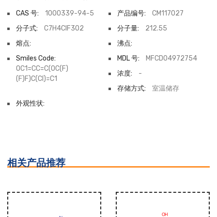
CAS 号:
1000339-94-5
产品编号:
CM117027
分子式:
C7H4ClF3O2
分子量:
212.55
熔点:
沸点:
Smiles Code:
MDL 号:
MFCD04972754
OC1=CC=C(OC(F)
浓度:
-
(F)F)C(Cl)=C1
存储方式:
室温储存
外观性状:
相关产品推荐