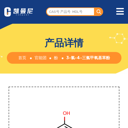
产品详情
首页
官能团
酚
3-氯-4-三氟甲氧基苯酚