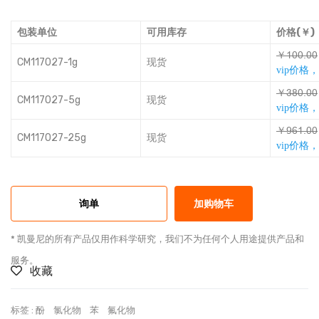
包装单位
可用库存
价格(￥)
￥ƚǸǸƴǸǸ
CM117027-1g
现货
vip价格
￥ŮľǸƴǸǸ
CM117027-5g
现货
vip价格
￥ƿǙƚƴǸǸ
CM117027-25g
现货
vip价格
询单
加购物车
* 凯曼尼的所有产品仅用作科学研究，我们不为任何个人用途提供产品和
服务。
收藏
标签 :
酚
氯化物
苯
氟化物