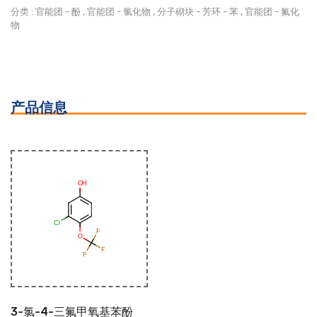
分类 :
官能团
-
酚
,
官能团
-
氯化物
,
分子砌块
-
芳环
-
苯
,
官能团
-
氟化
物
产品信息
3-氯-4-三氟甲氧基苯酚