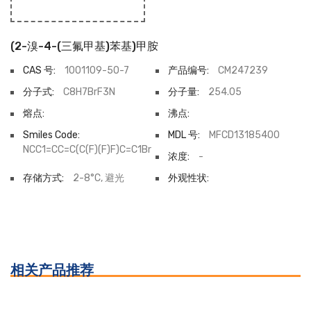
(2-溴-4-(三氟甲基)苯基)甲胺
CAS 号:
1001109-50-7
产品编号:
CM247239
分子式:
C8H7BrF3N
分子量:
254.05
熔点:
沸点:
Smiles Code:
MDL 号:
MFCD13185400
NCC1=CC=C(C(F)(F)F)C=C1Br
浓度:
-
存储方式:
2-8°C, 避光
外观性状:
相关产品推荐