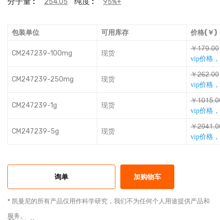
分子量 :
纯度 :
254.05
95%+
包装单位
可用库存
价格(￥)
￥ũǊȬȡǶǶ
CM247239-100mg
现货
vip价格
￥ȺƦȺȡǶǶ
CM247239-250mg
现货
vip价格
￥ũǶũưȡǶ
CM247239-1g
现货
vip价格
￥ȺȬƎũȡǶ
CM247239-5g
现货
vip价格
询单
加购物车
* 凯曼尼的所有产品仅用作科学研究，我们不为任何个人用途提供产品和
服务。