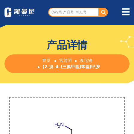
产品详情
首页
官能团
溴化物
(2-溴-4-(三氟甲基)苯基)甲胺