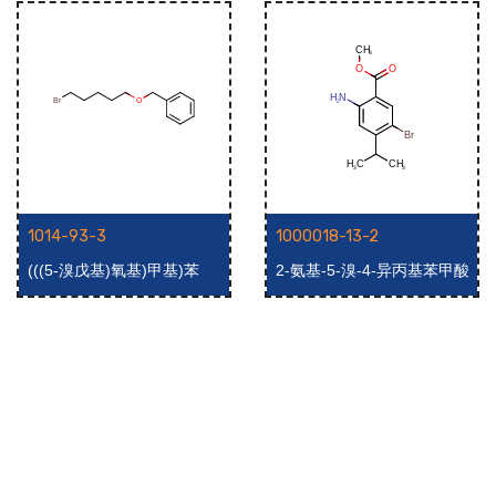
1014-93-3
1000018-13-2
(((5-溴戊基)氧基)甲基)苯
2-氨基-5-溴-4-异丙基苯甲酸
甲酯