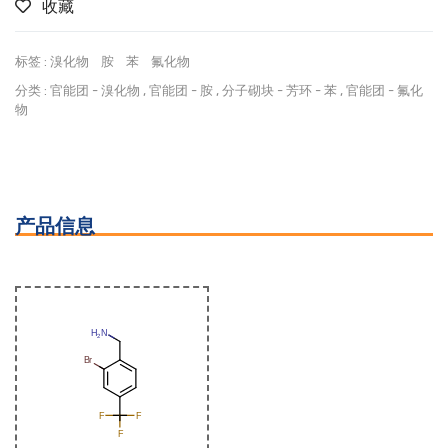
收藏
标签 :
溴化物
胺
苯
氟化物
分类 :
官能团
-
溴化物
,
官能团
-
胺
,
分子砌块
-
芳环
-
苯
,
官能团
-
氟化
物
产品信息