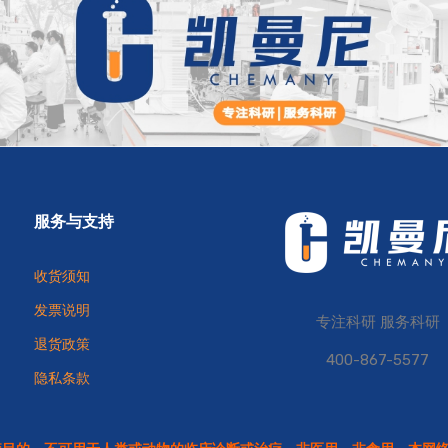
服务与支持
收货须知
发票说明
专注科研 服务科研
退货政策
400-867-5577
隐私条款