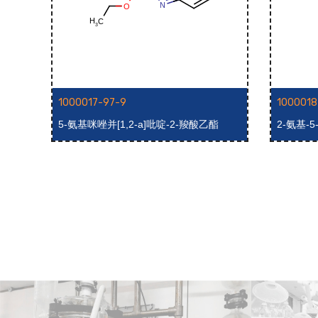
1000017-97-9
1000018
苯胺
5-氨基咪唑并[1,2-a]吡啶-2-羧酸乙酯
2-氨基-