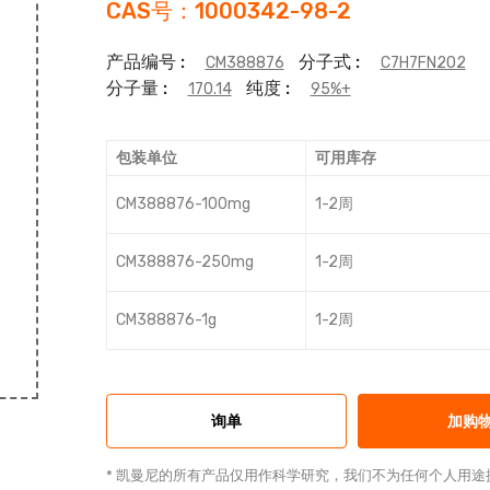
CAS号：1000342-98-2
产品编号 :
分子式 :
CM388876
C7H7FN2O2
分子量 :
纯度 :
170.14
95%+
包装单位
可用库存
CM388876-100mg
1-2周
CM388876-250mg
1-2周
CM388876-1g
1-2周
询单
加购
* 凯曼尼的所有产品仅用作科学研究，我们不为任何个人用途