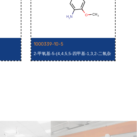
1000339-10-5
100
2-甲氧基-5-(4,4,5,5-四甲基-1,3,2-二氧杂
2-氨
环戊硼烷-2-基)苯胺