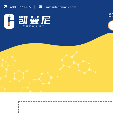
400-867-5577
sales@chemany.com
首