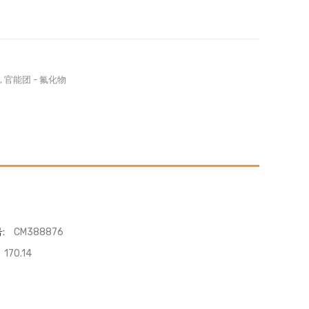
,
官能团
-
氟化物
:
CM388876
170.14