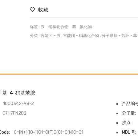
收藏
标签 :
胺
硝基化合物
苯
氟化物
分类 :
官能团
-
胺
,
官能团
-
硝基化合物
,
分子砌块
-
芳环
-
苯
-甲基-4-硝基苯胺
1000342-98-2
产品编号
C7H7FN2O2
分子量:
沸点:
Code:
O=[N+]([O-])C1=C(F)C(C)=C(N)C=C1
MDL 号: