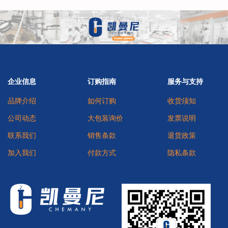
企业信息
订购指南
服务与支持
品牌介绍
如何订购
收货须知
公司动态
大包装询价
发票说明
联系我们
销售条款
退货政策
加入我们
付款方式
隐私条款