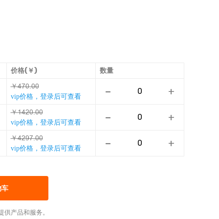
价格(￥)
数量
￥ǤǊŗȃŗŗ
-
+
vip价格，登录后可查看
￥ŹǤůŗȃŗŗ
-
+
vip价格，登录后可查看
￥ǤůȎǊȃŗŗ
-
+
vip价格，登录后可查看
物车
提供产品和服务。