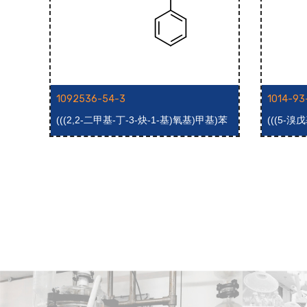
1092536-54-3
1014-93
(((2,2-二甲基-丁-3-炔-1-基)氧基)甲基)苯
(((5-