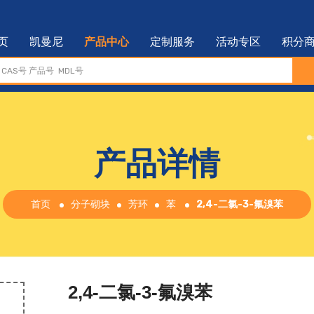
页
凯曼尼
产品中心
定制服务
活动专区
积分
产品详情
首页
分子砌块
芳环
苯
2,4-二氯-3-氟溴苯
2,4-二氯-3-氟溴苯