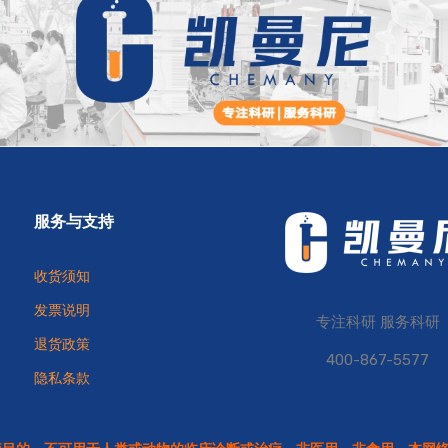
服务与支持
收货须知
发票说明
专注科研 服务科研
退货政策
400-867-5577
隐私条款