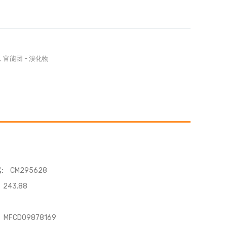
,
官能团
-
溴化物
:
CM295628
243.88
MFCD09878169