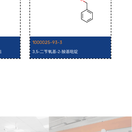
1000025-93-3
100
酯
3,5-二苄氧基-2-羧基吡啶
2-