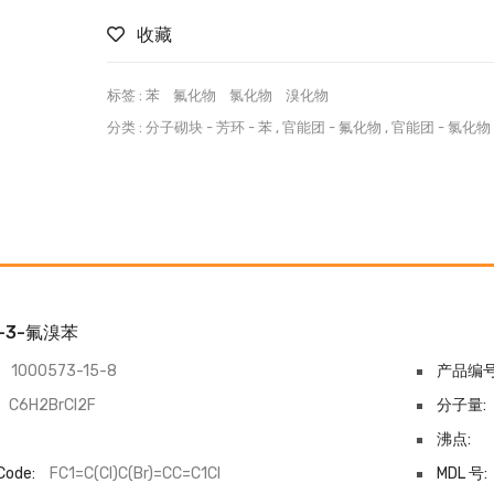
收藏
标签 :
苯
氟化物
氯化物
溴化物
分类 :
分子砌块
-
芳环
-
苯
,
官能团
-
氟化物
,
官能团
-
氯化物
氯-3-氟溴苯
1000573-15-8
产品编号
C6H2BrCl2F
分子量:
沸点:
Code:
FC1=C(Cl)C(Br)=CC=C1Cl
MDL 号: