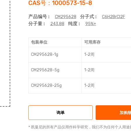
CAS号：1000573-15-8
产品编号 :
分子式 :
CM295628
C6H2BrCl2F
分子量 :
纯度 :
243.88
95%+
包装单位
可用库存
CM295628-1g
1-2周
CM295628-5g
1-2周
CM295628-25g
1-2周
询单
加购
* 凯曼尼的所有产品仅用作科学研究，我们不为任何个人用途