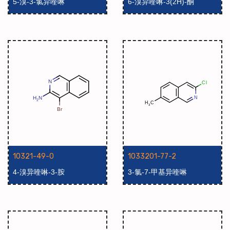
5-溴-3-氯异喹啉
6-溴异喹啉-3(2H)-酮
10321-49-0
1033201-77-2
4-溴异喹啉-3-胺
3-氯-7-甲基异喹啉