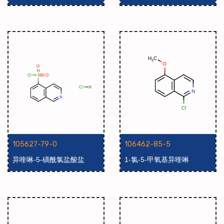
105627-79-0
106462-85-5
异喹啉-5-磺酰氯盐酸盐
1-氯-5-甲氧基异喹啉