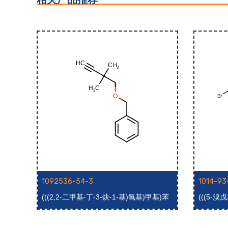
1092536-54-3
1014-93
(((2,2-二甲基-丁-3-炔-1-基)氧基)甲基)苯
(((5-