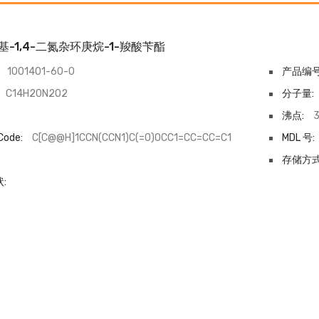
-甲基-1,4-二氮杂环庚烷-1-羧酸苄酯
1001401-60-0
产品编号
C14H20N2O2
分子量:
沸点:
3
Code:
C[C@@H]1CCN(CCN1)C(=O)OCC1=CC=CC=C1
MDL 号:
-
存储方式
: