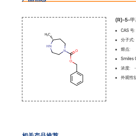
(R)-5
CAS 号:
分子式:
熔点:
Smiles 
浓度:
外观性状
相关产品推荐