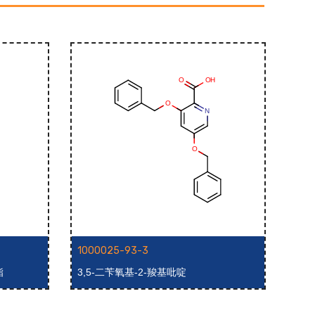
1000025-93-3
100
酯
3,5-二苄氧基-2-羧基吡啶
2-