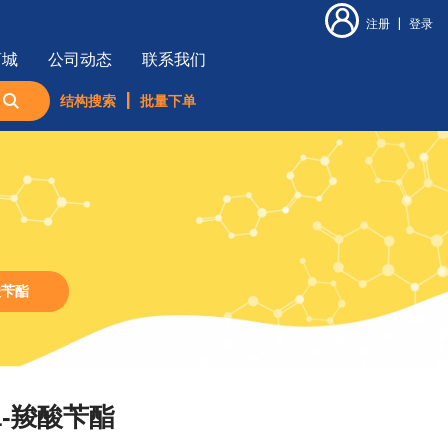
注册
|
登录
商城
公司动态
联系我们
结构搜索
|
批量下单
酸苄酯
-1-羧酸苄酯