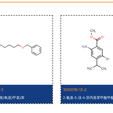
-3
1000018-13-2
溴戊基)氧基)甲基)苯
2-氨基-5-溴-4-异丙基苯甲酸甲