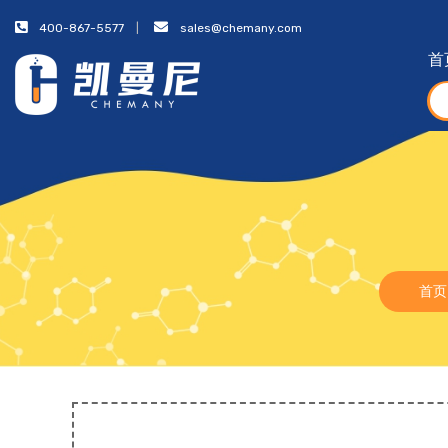
400-867-5577
sales@chemany.com
首
首页