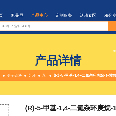
页
凯曼尼
产品中心
定制服务
活动专区
积分
产品详情
分子砌块
芳环
苯
(R)-5-甲基-1,4-二氮杂环庚烷-1-羧
(R)-5-甲基-1,4-二氮杂环庚烷