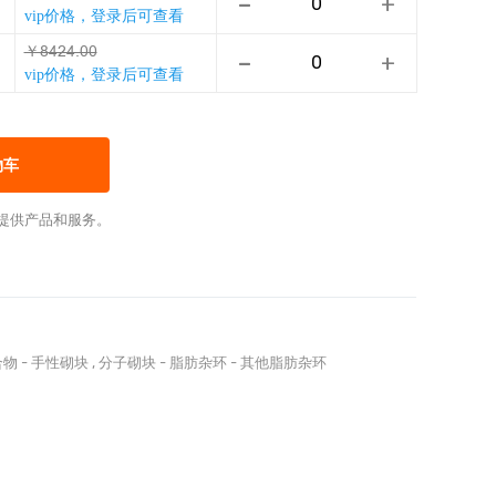
-
+
vip价格，登录后可查看
￥ƀƦƎƦǶȺȺ
-
+
vip价格，登录后可查看
物车
提供产品和服务。
合物
-
手性砌块
,
分子砌块
-
脂肪杂环
-
其他脂肪杂环