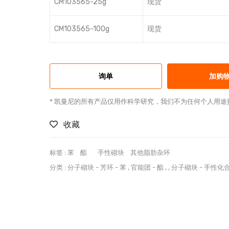
CM103565-25g
现货
CM103565-100g
现货
询单
加购
* 凯曼尼的所有产品仅用作科学研究，我们不为任何个人用途
收藏
标签 :
苯
酯
手性砌块
其他脂肪杂环
分类 :
分子砌块
-
芳环
-
苯
,
官能团
-
酯
, ,
分子砌块
-
手性化