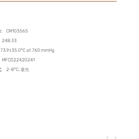
:
CM103565
248.33
73.9±35.0°C at 760 mmHg
MFCD22420241
:
2-8°C, 避光