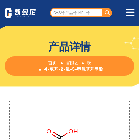
产品详情
首页
官能团
胺
4-氨基-2-氟-5-甲氧基苯甲酸