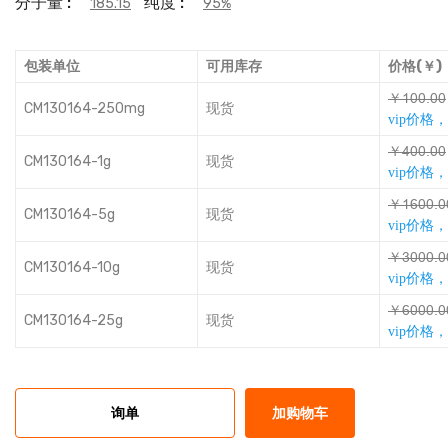
分子量 :
纯度 :
185.15
95%
包装单位
可用库存
价格(￥)
￥Ɛƚƚǆƚƚ
CM130164-250mg
现货
vip价格
￥Ȗƚƚǆƚƚ
CM130164-1g
现货
vip价格
￥Ɛǫƚƚǆƚ
CM130164-5g
现货
vip价格
￥ȅƚƚƚǆƚ
CM130164-10g
现货
vip价格
￥ǫƚƚƚǆƚ
CM130164-25g
现货
vip价格
询单
加购物车