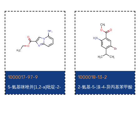
1000017-97-9
1000018-13-2
5-氨基咪唑并[1,2-a]吡啶-2-
2-氨基-5-溴-4-异丙基苯甲酸
羧酸乙酯
甲酯