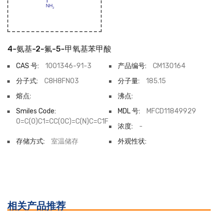
4-氨基-2-氟-5-甲氧基苯甲酸
CAS 号:
1001346-91-3
产品编号:
CM130164
分子式:
C8H8FNO3
分子量:
185.15
熔点:
沸点:
Smiles Code:
MDL 号:
MFCD11849929
O=C(O)C1=CC(OC)=C(N)C=C1F
浓度:
-
存储方式:
室温储存
外观性状:
相关产品推荐