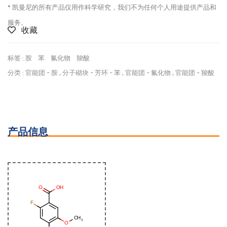
* 凯曼尼的所有产品仅用作科学研究，我们不为任何个人用途提供产品和
服务。
收藏
标签 :
胺
苯
氟化物
羧酸
分类 :
官能团
-
胺
,
分子砌块
-
芳环
-
苯
,
官能团
-
氟化物
,
官能团
-
羧酸
产品信息