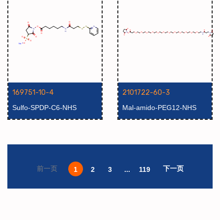
169751-10-4
2101722-60-3
Sulfo-SPDP-C6-NHS
Mal-amido-PEG12-NHS
(sodium)
ester
下一页
前一页
1
2
3
...
119