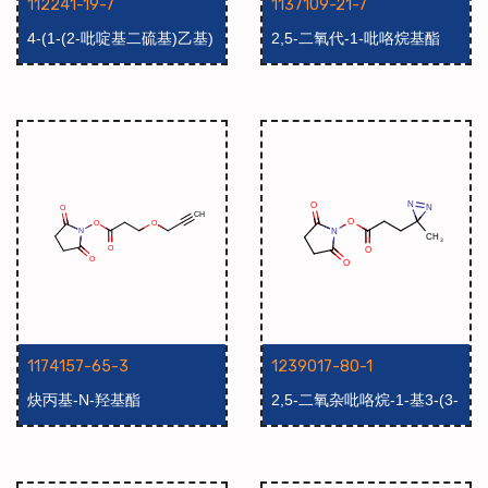
112241-19-7
1137109-21-7
4-(1-(2-吡啶基二硫基)乙基)
2,5-二氧代-1-吡咯烷基酯
苯甲酸N-羟基琥珀亚酰胺酯
1174157-65-3
1239017-80-1
炔丙基-N-羟基酯
2,5-二氧杂吡咯烷-1-基3-(3-
甲基-3H-二氮杂-3-基)丙酸酯