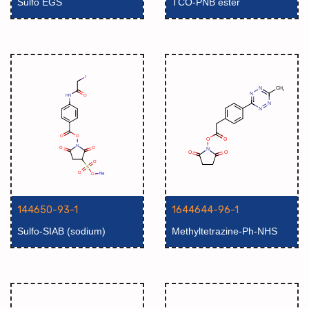
Sulfo EGS
TCO-PNB ester
144650-93-1
1644644-96-1
Sulfo-SIAB (sodium)
Methyltetrazine-Ph-NHS
ester