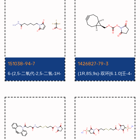
151038-94-7
1426827-79-3
6-(2,5-二氧代-2,5-二氢-1H-
(1R,8S,9s)-双环[6.1.0]壬-4-
吡咯-1-基)己烷肼2,2,2-三氟
炔-9-基甲基琥珀酰亚胺碳酸
乙酸酯
酯