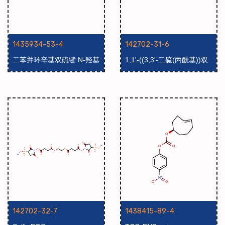
1435934-53-4
142702-31-6
二苯并环辛基双硫键 N-羟基
1,1'-((3,3'-二硫(丙酰基))双
琥珀酰亚胺酯
(氧基))双(2,5-二氧代吡咯
烷-3-磺酸)钠盐
142702-32-7
1438415-89-4