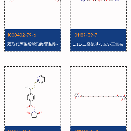
1008402-79-6
101187-39-7
双取代丙烯酸琥珀酰亚胺酯-
1,11-二叠氮基-3,6,9-三氧杂
二十四聚乙二醇
十一烷