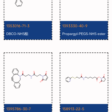
1353016-71-3
1393330-40-9
DBCO-NHS酯
Propargyl-PEG5-NHS ester
1395786-30-7
158913-22-5