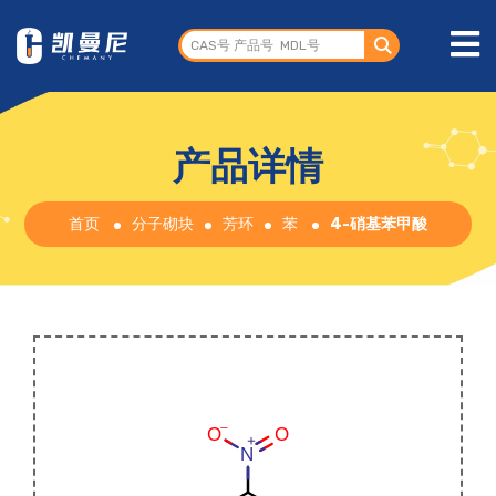
产品详情
首页
分子砌块
芳环
苯
4-硝基苯甲酸