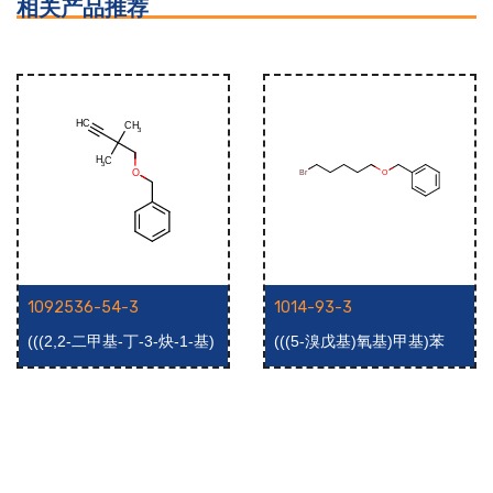
相关产品推荐
1092536-54-3
1014-93-3
(((2,2-二甲基-丁-3-炔-1-基)
(((5-溴戊基)氧基)甲基)苯
氧基)甲基)苯