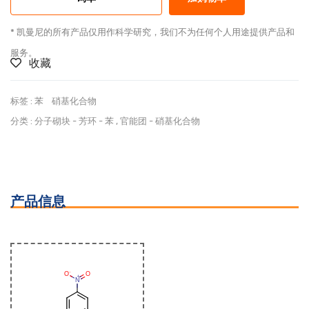
* 凯曼尼的所有产品仅用作科学研究，我们不为任何个人用途提供产品和
服务。
收藏
标签 :
苯
硝基化合物
分类 :
分子砌块
-
芳环
-
苯
,
官能团
-
硝基化合物
产品信息