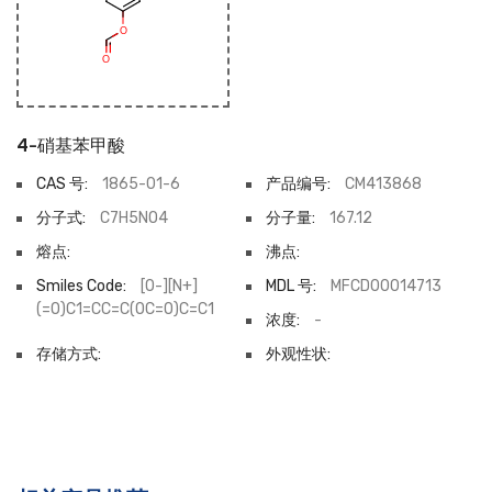
4-硝基苯甲酸
CAS 号:
1865-01-6
产品编号:
CM413868
分子式:
C7H5NO4
分子量:
167.12
熔点:
沸点:
Smiles Code:
[O-][N+]
MDL 号:
MFCD00014713
(=O)C1=CC=C(OC=O)C=C1
浓度:
-
存储方式:
外观性状: