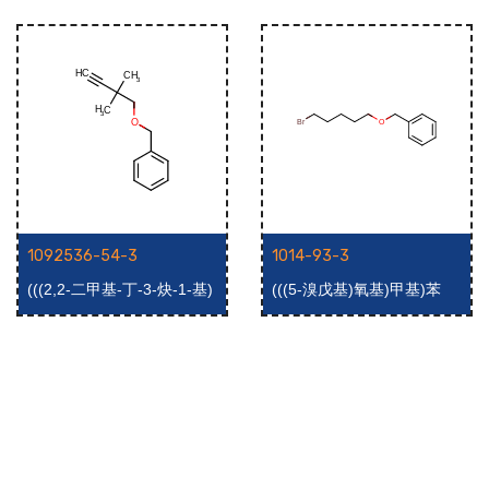
1092536-54-3
1014-93-3
(((2,2-二甲基-丁-3-炔-1-基)
(((5-溴戊基)氧基)甲基)苯
氧基)甲基)苯