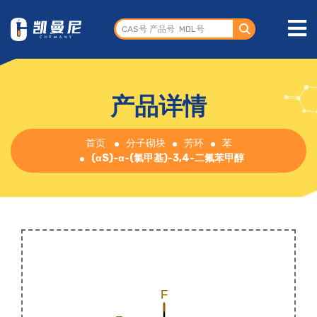
产品详情
首页
分子砌块
芳环
苯
(αS)-α-(氯甲基)-3,4-二氟苯甲醇