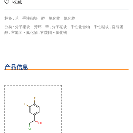
收藏
标签 :
苯
手性砌块
醇
氟化物
氯化物
分类 :
分子砌块
-
芳环
-
苯
,
分子砌块
-
手性化合物
-
手性砌块
,
官能团
-
醇
,
官能团
-
氟化物
,
官能团
-
氯化物
产品信息