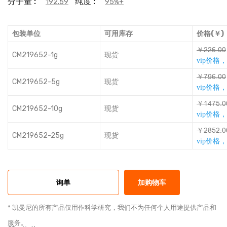
分子量 :
纯度 :
192.59
95%+
包装单位
可用库存
价格(￥)
￥ȁȁƙǊȬȬ
CM219652-1g
现货
vip价格
￥ƻǕƙǊȬȬ
CM219652-5g
现货
vip价格
￥ƀɅƻǧǊȬ
CM219652-10g
现货
vip价格
￥ȁƱǧȁǊȬ
CM219652-25g
现货
vip价格
询单
加购物车
* 凯曼尼的所有产品仅用作科学研究，我们不为任何个人用途提供产品和
服务。