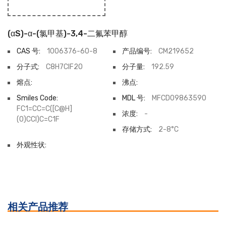
(αS)-α-(氯甲基)-3,4-二氟苯甲醇
CAS 号:
1006376-60-8
产品编号:
CM219652
分子式:
C8H7ClF2O
分子量:
192.59
熔点:
沸点:
Smiles Code:
MDL 号:
MFCD09863590
FC1=CC=C([C@H]
浓度:
-
(O)CCl)C=C1F
存储方式:
2-8°C
外观性状:
相关产品推荐