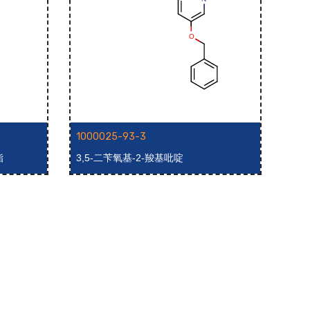
1000025-93-3
100
酯
3,5-二苄氧基-2-羧基吡啶
2-