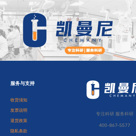
服务与支持
收货须知
发票说明
专注科研 服务科研
退货政策
400-867-5577
隐私条款