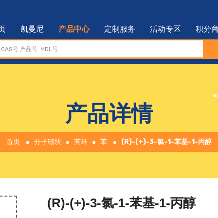
页
凯曼尼
产品中心
定制服务
活动专区
积分
产品详情
首页
分子砌块
芳环
苯
(R)-(+)-3-氯-1-苯基-1-丙醇
(R)-(+)-3-氯-1-苯基-1-丙醇