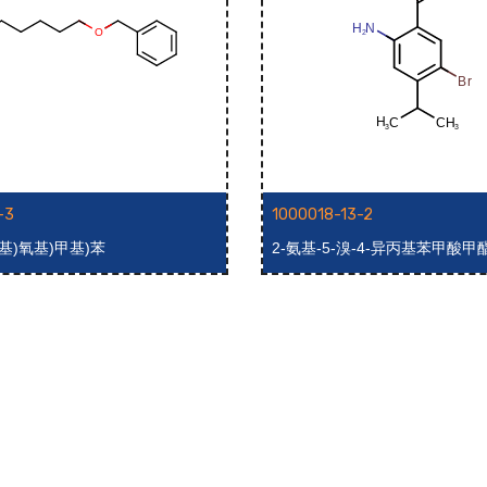
-3
1000018-13-2
溴戊基)氧基)甲基)苯
2-氨基-5-溴-4-异丙基苯甲酸甲