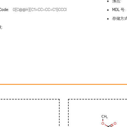
沸点:
Code:
O[C@@H](C1=CC=CC=C1)CCCl
MDL 号:
-
存储方式
: