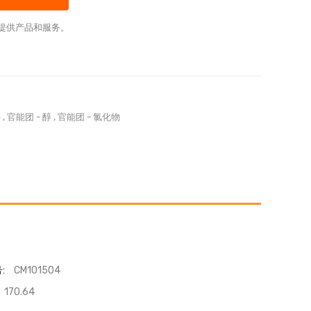
提供产品和服务。
块
,
官能团
-
醇
,
官能团
-
氯化物
:
CM101504
170.64