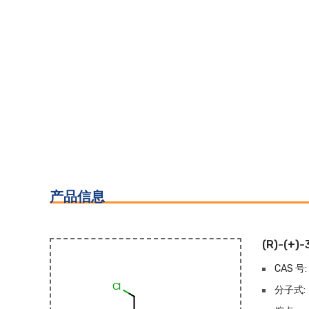
产品信息
(R)-(+)
CAS 号:
分子式: