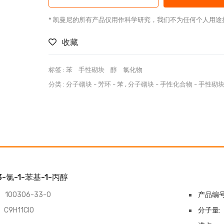
* 凯曼尼的所有产品仅用作科学研究，我们不为任何个人用途
收藏
标签 :
苯
手性砌块
醇
氯化物
分类 :
分子砌块
-
芳环
-
苯
,
分子砌块
-
手性化合物
-
手性砌
-3-氯-1-苯基-1-丙醇
100306-33-0
产品编号
C9H11ClO
分子量: