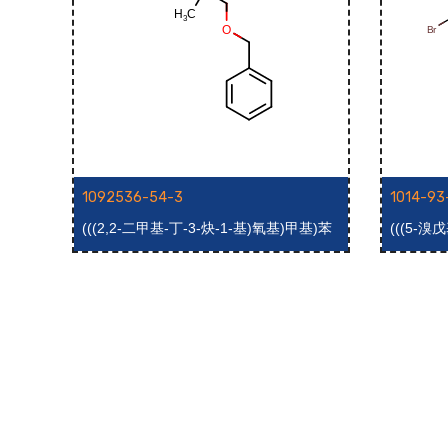
1092536-54-3
1014-93
(((2,2-二甲基-丁-3-炔-1-基)氧基)甲基)苯
(((5-