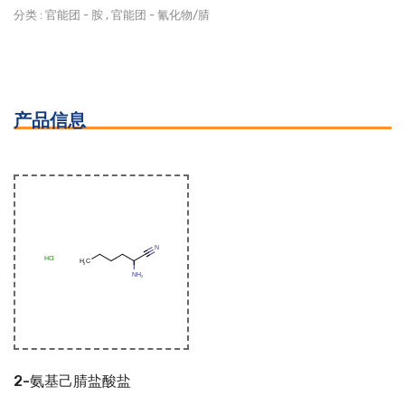
分类 :
官能团
-
胺
,
官能团
-
氰化物/腈
产品信息
2-氨基己腈盐酸盐