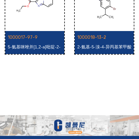
1000017-97-9
1000018-13-2
5-氨基咪唑并[1,2-a]吡啶-2-
2-氨基-5-溴-4-异丙基苯甲酸
羧酸乙酯
甲酯