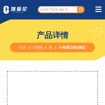
产品详情
首页
官能团
胺
2-氨基己腈盐酸盐