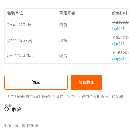
包装单位
可用库存
价格(￥)
￥ȎŢưǯǵǊ
CM411123-1g
现货
vip价格
￥ǯƄȎȎǵǊ
CM411123-5g
现货
vip价格
￥ĽƄưȎǊǵ
CM411123-10g
现货
vip价格
询单
加购物车
* 凯曼尼的所有产品仅用作科学研究，我们不为任何个人用途提供产品和
服务。
收藏
标签 :
胺
氰化物/腈