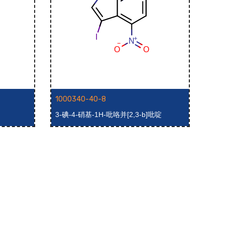
1000340-40-8
100
3-碘-4-硝基-1H-吡咯并[2,3-b]吡啶
3-碘