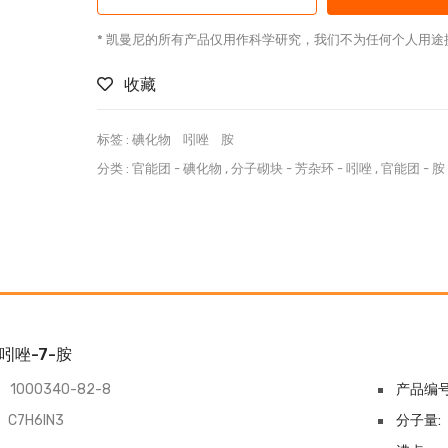
* 凯曼尼的所有产品仅用作科学研究，我们不为任何个人用途
收藏
标签 :
碘化物
吲唑
胺
分类 :
官能团
-
碘化物
,
分子砌块
-
芳杂环
-
吲唑
,
官能团
-
胺
-吲唑-7-胺
1000340-82-8
产品编号
C7H6IN3
分子量: