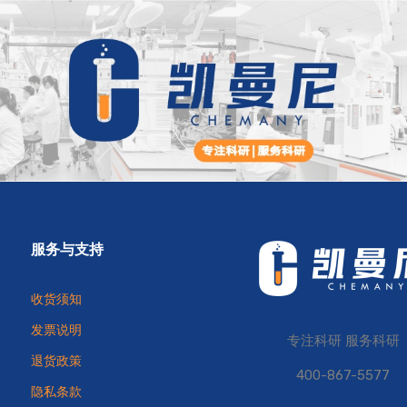
服务与支持
收货须知
发票说明
专注科研 服务科研
退货政策
400-867-5577
隐私条款