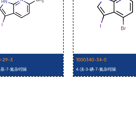
0-29-3
1000340-34-0
-甲基-7-氮杂吲哚
4-溴-3-碘-7-氮杂吲哚