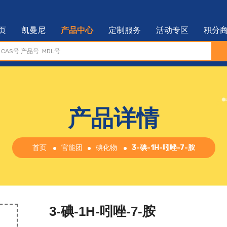
页
凯曼尼
产品中心
定制服务
活动专区
积分
产品详情
首页
官能团
碘化物
3-碘-1H-吲唑-7-胺
3-碘-1H-吲唑-7-胺