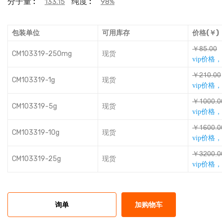
分子量 :
纯度 :
133.15
98%
包装单位
可用库存
价格(￥)
￥ƅƻƞȀȀ
CM103319-250mg
现货
vip价格
￥ǕŔȀƞȀȀ
CM103319-1g
现货
vip价格
￥ŔȀȀȀƞȀ
CM103319-5g
现货
vip价格
￥ŔŭȀȀƞȀ
CM103319-10g
现货
vip价格
￥ňǕȀȀƞȀ
CM103319-25g
现货
vip价格
询单
加购物车