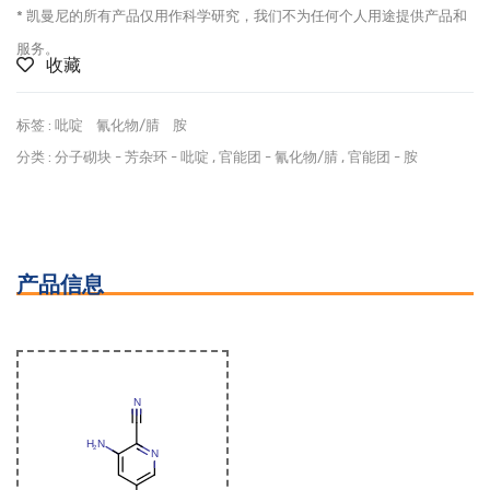
* 凯曼尼的所有产品仅用作科学研究，我们不为任何个人用途提供产品和
服务。
收藏
标签 :
吡啶
氰化物/腈
胺
分类 :
分子砌块
-
芳杂环
-
吡啶
,
官能团
-
氰化物/腈
,
官能团
-
胺
产品信息