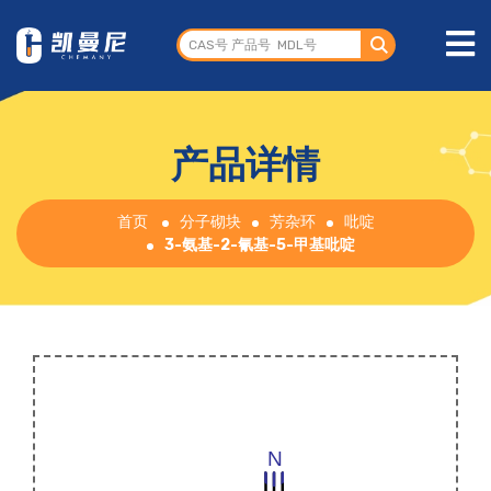
产品详情
首页
分子砌块
芳杂环
吡啶
3-氨基-2-氰基-5-甲基吡啶