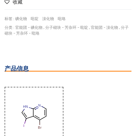
收藏
标签 :
碘化物
吡啶
溴化物
吡咯
分类 :
官能团
-
碘化物
,
分子砌块
-
芳杂环
-
吡啶
,
官能团
-
溴化物
,
分子
砌块
-
芳杂环
-
吡咯
产品信息