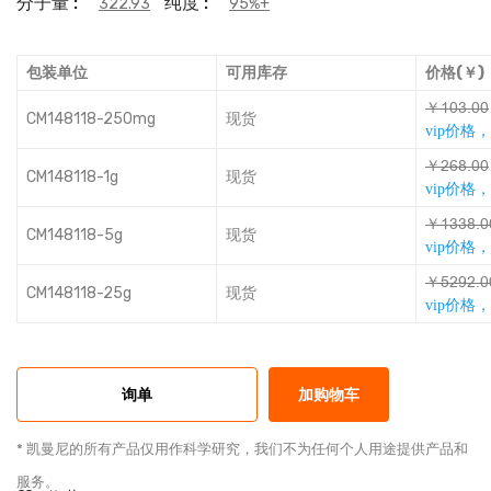
分子量 :
纯度 :
322.93
95%+
包装单位
可用库存
价格(￥)
￥ǧɅƻȁɅɅ
CM148118-250mg
现货
vip价格
￥ƙȦƋȁɅɅ
CM148118-1g
现货
vip价格
￥ǧƻƻƋȁɅ
CM148118-5g
现货
vip价格
￥ǕƙȌƙȁɅ
CM148118-25g
现货
vip价格
询单
加购物车
* 凯曼尼的所有产品仅用作科学研究，我们不为任何个人用途提供产品和
服务。