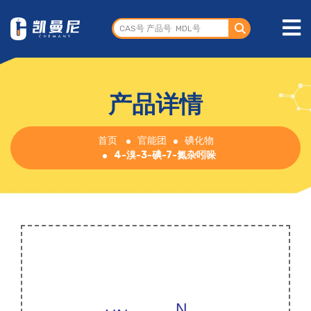
产品详情
首页
官能团
碘化物
4-溴-3-碘-7-氮杂吲哚