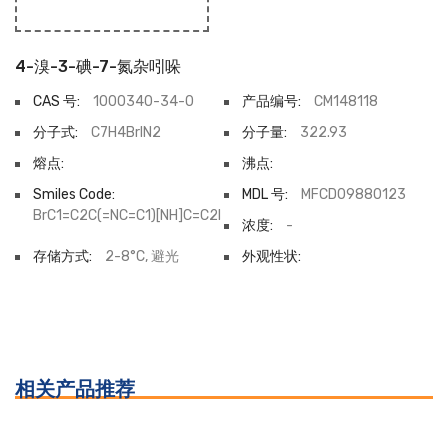
4-溴-3-碘-7-氮杂吲哚
CAS 号:
1000340-34-0
产品编号:
CM148118
分子式:
C7H4BrIN2
分子量:
322.93
熔点:
沸点:
Smiles Code:
MDL 号:
MFCD09880123
BrC1=C2C(=NC=C1)[NH]C=C2I
浓度:
-
存储方式:
2-8°C, 避光
外观性状:
相关产品推荐