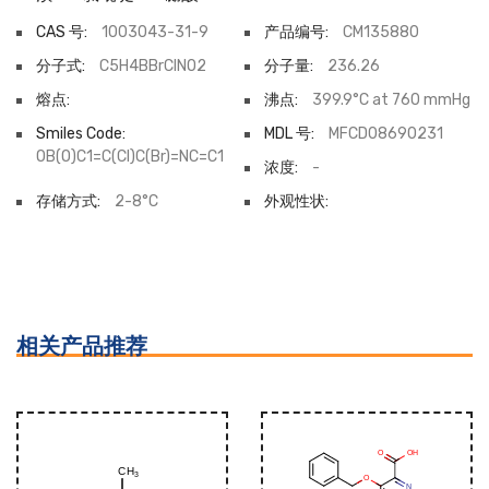
CAS 号:
1003043-31-9
产品编号:
CM135880
分子式:
C5H4BBrClNO2
分子量:
236.26
熔点:
沸点:
399.9°C at 760 mmHg
Smiles Code:
MDL 号:
MFCD08690231
OB(O)C1=C(Cl)C(Br)=NC=C1
浓度:
-
存储方式:
2-8°C
外观性状:
相关产品推荐