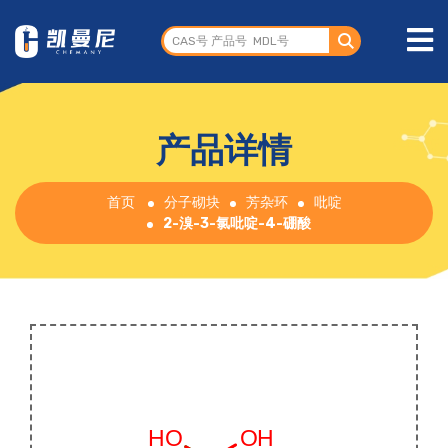
产品详情
首页
分子砌块
芳杂环
吡啶
2-溴-3-氯吡啶-4-硼酸