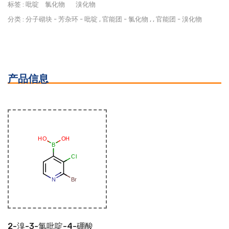
标签 :
吡啶
氯化物
溴化物
分类 :
分子砌块
-
芳杂环
-
吡啶
,
官能团
-
氯化物
, ,
官能团
-
溴化物
产品信息
2-溴-3-氯吡啶-4-硼酸