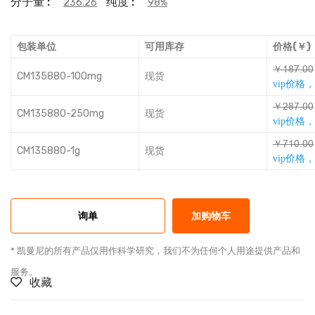
分子量 :
纯度 :
236.26
98%
包装单位
可用库存
价格(￥)
￥ƦɅŴǜưư
CM135880-100mg
现货
vip价格
￥ǊɅŴǜưư
CM135880-250mg
现货
vip价格
￥ŴƦưǜưư
CM135880-1g
现货
vip价格
询单
加购物车
* 凯曼尼的所有产品仅用作科学研究，我们不为任何个人用途提供产品和
服务。
收藏