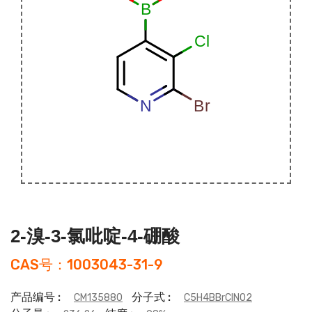
2-溴-3-氯吡啶-4-硼酸
CAS号：1003043-31-9
产品编号 :
分子式 :
CM135880
C5H4BBrClNO2