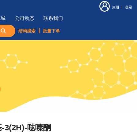
注册
|
登录
商城
公司动态
联系我们
结构搜索
|
批量下单
基-3(2H)-哒嗪酮