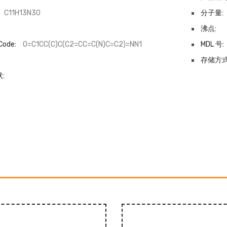
C11H13N3O
分子量:
沸点:
Code:
O=C1CC(C)C(C2=CC=C(N)C=C2)=NN1
MDL 号:
-
存储方式
: