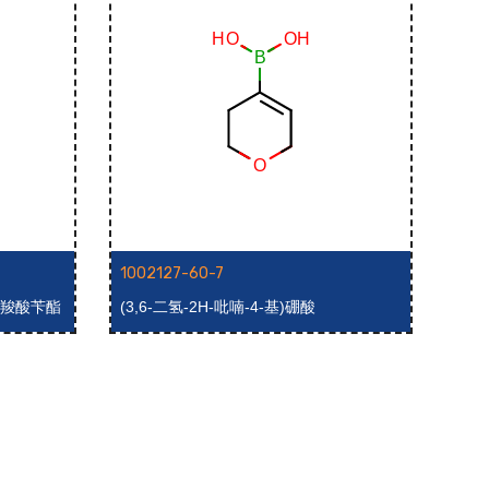
1002127-60-7
100
1-羧酸苄酯
(3,6-二氢-2H-吡喃-4-基)硼酸
四氢