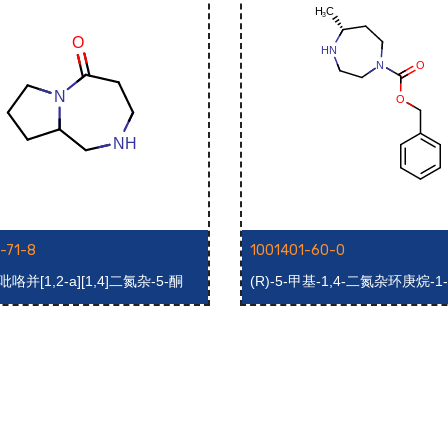
-71-8
1001401-60-0
吡咯并[1,2-a][1,4]二氮杂-5-酮
(R)-5-甲基-1,4-二氮杂环庚烷-