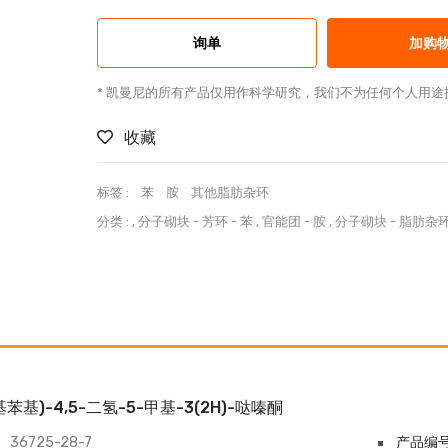
询单
加购
* 凯曼尼的所有产品仅用作科学研究，我们不为任何个人用途
收藏
标签 :
苯
胺
其他脂肪杂环
分类 :
,
分子砌块
-
芳环
-
苯
,
官能团
-
胺
,
分子砌块
-
脂肪杂
基苯基)-4,5-二氢-5-甲基-3(2H)-哒嗪酮
36725-28-7
产品编号