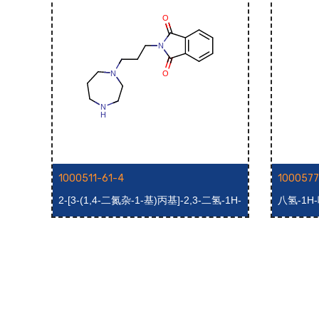
1000511-61-4
1000577
2-[3-(1,4-二氮杂-1-基)丙基]-2,3-二氢-1H-
八氢-1H-
异吲哚-1,3-二酮