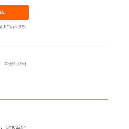
物车
提供产品和服务。
环
-
其他脂肪杂环
:
CM102254