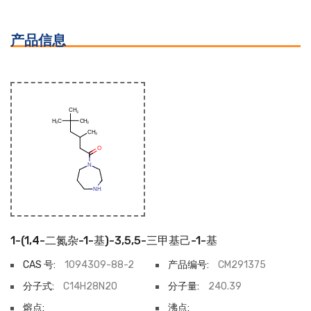
产品信息
1-(1,4-二氮杂-1-基)-3,5,5-三甲基己-1-基
CAS 号:
1094309-88-2
产品编号:
CM291375
分子式:
C14H28N2O
分子量:
240.39
熔点:
沸点: