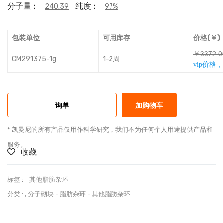
分子量 :
纯度 :
240.39
97%
包装单位
可用库存
价格(￥)
￥ȯȯƛŞȅŪ
CM291375-1g
1-2周
vip价格
询单
加购物车
* 凯曼尼的所有产品仅用作科学研究，我们不为任何个人用途提供产品和
服务。
收藏
标签 :
其他脂肪杂环
分类 :
,
分子砌块
-
脂肪杂环
-
其他脂肪杂环