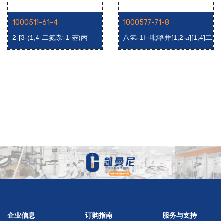
1000511-61-4
1000577-71-8
2-[3-(1,4-二氮杂-1-基)丙
八氢-1H-吡咯并[1,2-a][1,4]二
基]-2,3-二氢-1H-异吲哚-1,3-
氮杂-5-酮
二酮
企业信息
订购指南
服务与支持