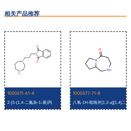
相关产品推荐
1000511-61-4
1000577-71-8
2-[3-(1,4-二氮杂-1-基)丙
八氢-1H-吡咯并[1,2-a][1,4]二
基]-2,3-二氢-1H-异吲哚-1,3-
氮杂-5-酮
二酮