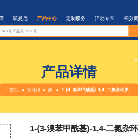
页
凯曼尼
产品中心
定制服务
活动专区
积分
产品详情
首页
官能团
酮
1-(3-溴苯甲酰基)-1,4-二氮杂环庚
1-(3-溴苯甲酰基)-1,4-二氮杂