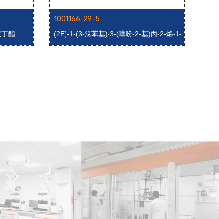
1001166-29-5
100
叔丁酯
(2E)-1-(3-溴苯基)-3-(噻吩-2-基)丙-2-烯-1-
(2E
酮
烯-1