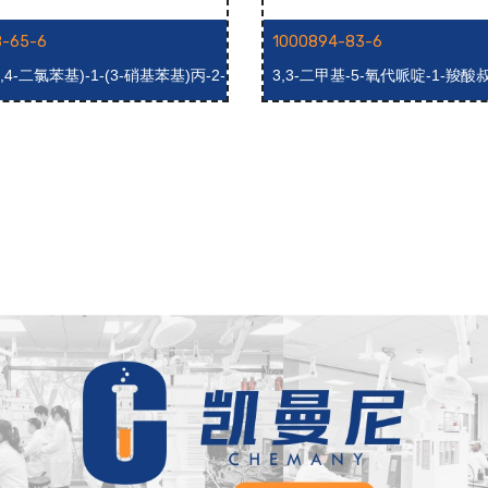
8-65-6
1000894-83-6
(2,4-二氯苯基)-1-(3-硝基苯基)丙-2-
3,3-二甲基-5-氧代哌啶-1-羧酸