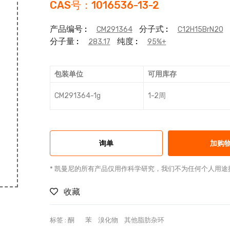
CAS号：1016536-13-2
产品编号 :
分子式 :
CM291364
C12H15BrN2O
分子量 :
纯度 :
283.17
95%+
包装单位
可用库存
CM291364-1g
1-2周
询单
加购
* 凯曼尼的所有产品仅用作科学研究，我们不为任何个人用途
收藏
标签 :
酮
苯
溴化物
其他脂肪杂环