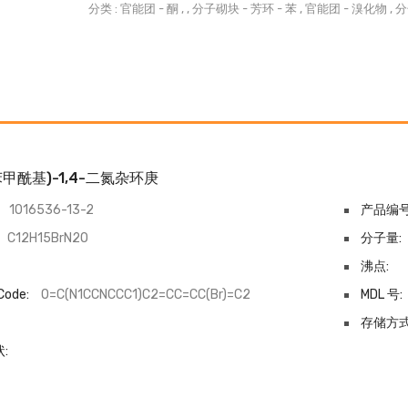
分类 :
官能团
-
酮
, ,
分子砌块
-
芳环
-
苯
,
官能团
-
溴化物
,
分
溴苯甲酰基)-1,4-二氮杂环庚
1016536-13-2
产品编号
C12H15BrN2O
分子量:
沸点:
Code:
O=C(N1CCNCCC1)C2=CC=CC(Br)=C2
MDL 号:
-
存储方式
: