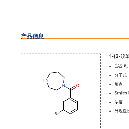
产品信息
1-(3-
CAS 号:
分子式:
熔点:
Smiles 
浓度:
外观性状