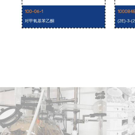
100-06-1
100084
丙-2-
对甲氧基苯乙酮
(2E)-3-
烯-1-酮