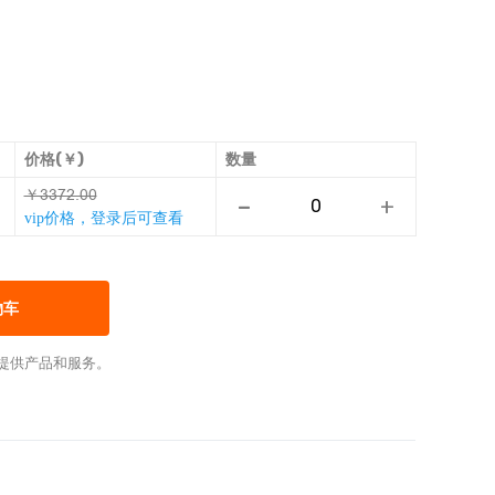
价格(￥)
数量
￥ƅƅşƏňƻƻ
-
+
vip价格，登录后可查看
物车
提供产品和服务。