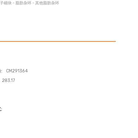
子砌块
-
脂肪杂环
-
其他脂肪杂环
:
CM291364
283.17
: