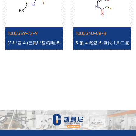
1000339-72-9
1000340-08-8
(2-甲基-4-(三氟甲基)噻唑-5-
5-氟-4-羟基-6-氧代-1,6-二氢
基)甲醇
吡啶-3-羧酸乙酯