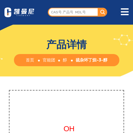
产品详情
首页
官能团
醇
硫杂环丁烷-3-醇