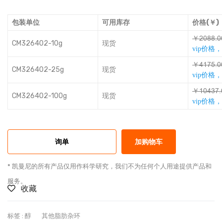
包装单位
可用库存
价格(￥)
￥ƏĜǟǟĨĜ
CM326402-10g
现货
vip价格
￥ţǭǎřĨĜ
CM326402-25g
现货
vip价格
￥ǭĜţŁǎĨ
CM326402-100g
现货
vip价格
询单
加购物车
* 凯曼尼的所有产品仅用作科学研究，我们不为任何个人用途提供产品和
服务。
收藏
标签 :
醇
其他脂肪杂环