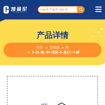
产品详情
首页
官能团
醇
2-(5-氟-1H-吲哚-3-基)乙-1-醇