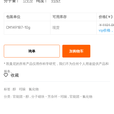
分子量 :
纯度 :
179.19
95%+
包装单位
可用库存
价格(￥)
￥ǕǕŔǕǯŔ
CM149187-10g
现货
vip价格
询单
加购物车
* 凯曼尼的所有产品仅用作科学研究，我们不为任何个人用途提供产品和
服务。
收藏
标签 :
醇
吲哚
氟化物
分类 :
官能团
-
醇
,
分子砌块
-
芳杂环
-
吲哚
,
官能团
-
氟化物