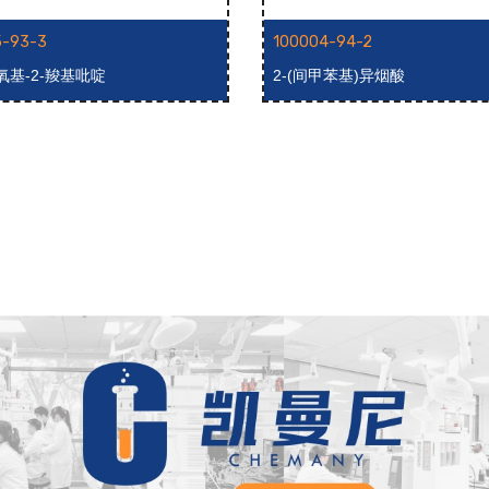
5-93-3
100004-94-2
苄氧基-2-羧基吡啶
2-(间甲苯基)异烟酸