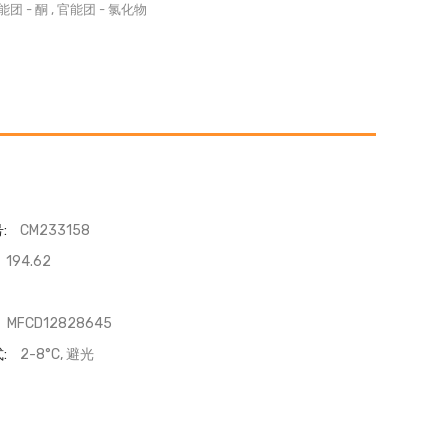
能团
-
酮
,
官能团
-
氯化物
:
CM233158
194.62
MFCD12828645
:
2-8°C, 避光