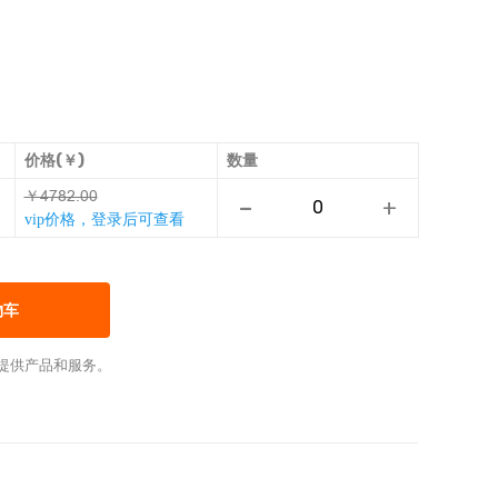
价格(￥)
数量
￥ȡũȺƿǑƥƥ
-
+
vip价格，登录后可查看
物车
提供产品和服务。