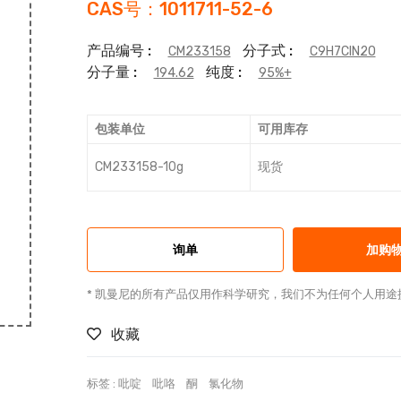
CAS号：1011711-52-6
产品编号 :
分子式 :
CM233158
C9H7ClN2O
分子量 :
纯度 :
194.62
95%+
包装单位
可用库存
CM233158-10g
现货
询单
加购
* 凯曼尼的所有产品仅用作科学研究，我们不为任何个人用途
收藏
标签 :
吡啶
吡咯
酮
氯化物