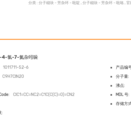
分类 :
分子砌块
-
芳杂环
-
吡啶
,
分子砌块
-
芳杂环
-
吡咯
,
官
-4-氯-7-氮杂吲哚
1011711-52-6
产品编号
C9H7ClN2O
分子量:
沸点:
Code:
ClC1=CC=NC2=C1C(C(C)=O)=CN2
MDL 号:
-
存储方式
: