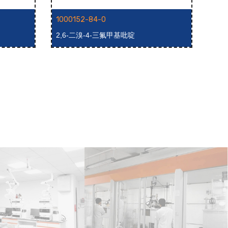
1000152-84-0
100
2,6-二溴-4-三氟甲基吡啶
2-氨