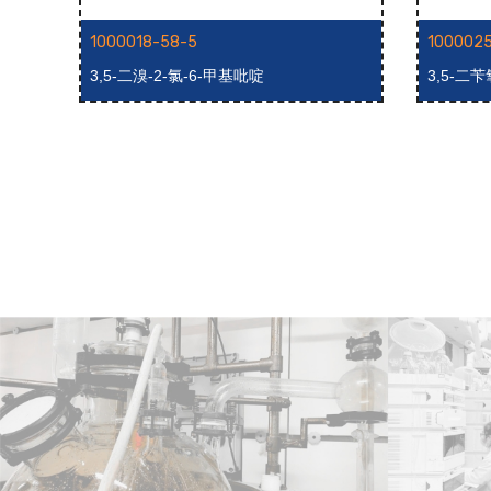
1000018-58-5
100002
d]氮杂卓
3,5-二溴-2-氯-6-甲基吡啶
3,5-二