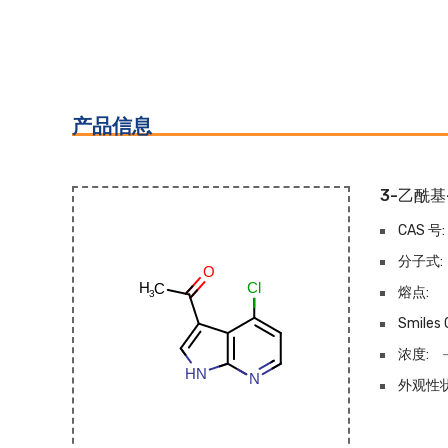
产品信息
3-乙酰基
CAS 号:
分子式:
熔点:
Smiles 
浓度:
外观性状