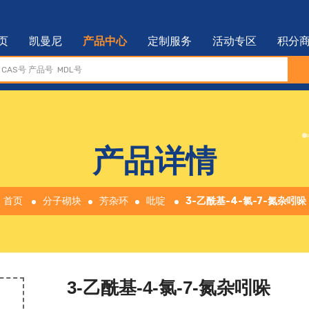
页
凯曼尼
产品中心
定制服务
活动专区
积分
产品详情
首页
分子砌块
芳杂环
吡啶
3-乙酰基-4-氯-7-氮杂吲哚
3-乙酰基-4-氯-7-氮杂吲哚