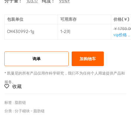
分子量 :
纯度 :
103.17
95%+
包装单位
可用库存
价格(￥)
￥ĜŽǟƏǔƩ
CM430992-1g
1-2周
vip价格
询单
加购物车
* 凯曼尼的所有产品仅用作科学研究，我们不为任何个人用途提供产品和
服务。
收藏
标签 :
脂肪链
分类 :
分子砌块
-
脂肪链