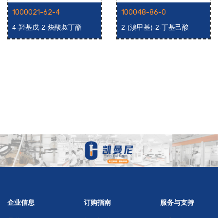
1000021-62-4
100048-86-0
4-羟基戊-2-炔酸叔丁酯
2-(溴甲基)-2-丁基己酸
企业信息
订购指南
服务与支持