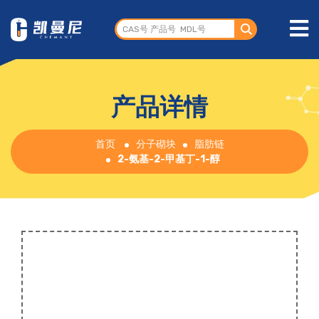
产品详情
首页
分子砌块
脂肪链
2-氨基-2-甲基丁-1-醇