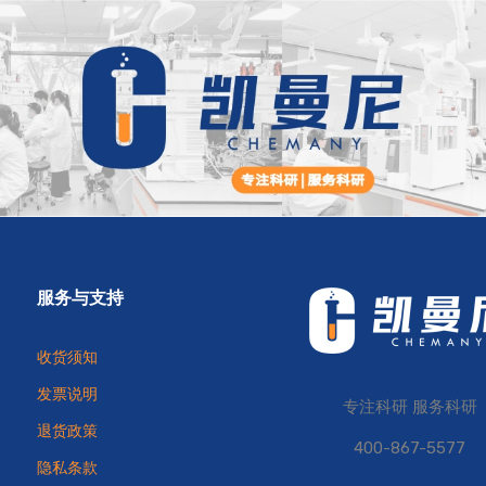
服务与支持
收货须知
发票说明
专注科研 服务科研
退货政策
400-867-5577
隐私条款