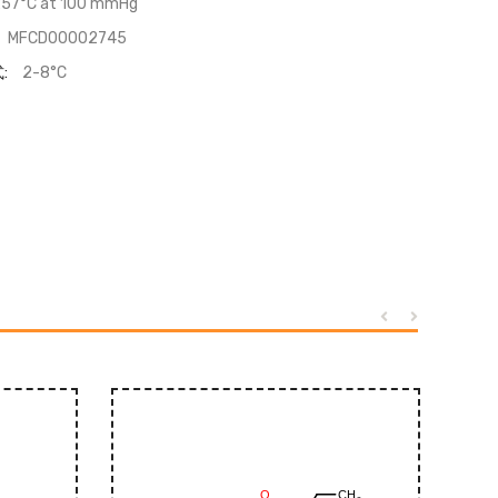
57°C at 100 mmHg
MFCD00002745
:
2-8°C