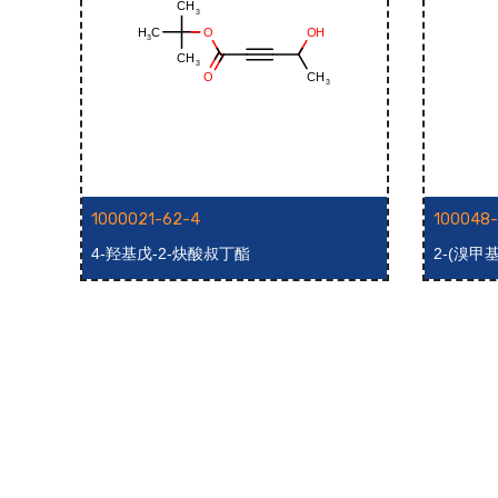
1000021-62-4
100048
4-羟基戊-2-炔酸叔丁酯
2-(溴甲