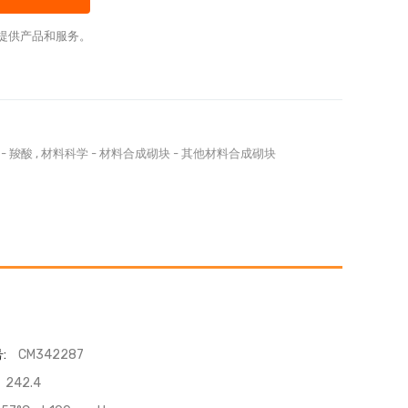
提供产品和服务。
-
羧酸
,
材料科学
-
材料合成砌块
-
其他材料合成砌块
:
CM342287
242.4