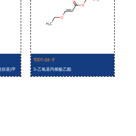
1001-26-9
100
硅烷基)甲
3-乙氧基丙烯酸乙酯
N-