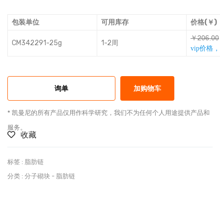
包装单位
可用库存
价格(￥)
￥ƅŭşșŭŭ
CM342291-25g
1-2周
vip价格
询单
加购物车
* 凯曼尼的所有产品仅用作科学研究，我们不为任何个人用途提供产品和
服务。
收藏
标签 :
脂肪链
分类 :
分子砌块
-
脂肪链