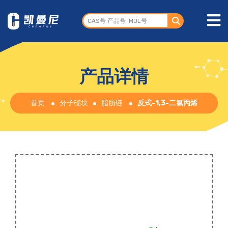
产品详情
首页
分子砌块
脂肪链
反式-1,3-二氯丙烯