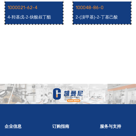
1000021-62-4
100048-86-0
4-羟基戊-2-炔酸叔丁酯
2-(溴甲基)-2-丁基己酸
企业信息
订购指南
服务与支持