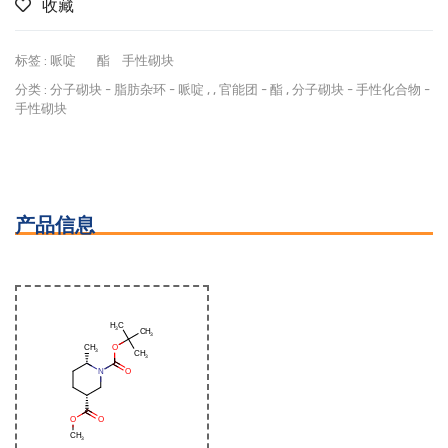
收藏
标签 :
哌啶
酯
手性砌块
分类 :
分子砌块
-
脂肪杂环
-
哌啶
, ,
官能团
-
酯
,
分子砌块
-
手性化合物
-
手性砌块
产品信息