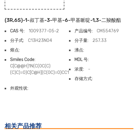
(3R,6S)-1-叔丁基-3-甲基-6-甲基哌啶-1,3-二羧酸酯
CAS 号:
1009377-05-2
产品编号:
CM554769
分子式:
C13H23NO4
分子量:
257.33
熔点:
沸点:
Smiles Code:
MDL 号:
C[C@@H]1N(C(OC(C)
浓度:
-
(C)C)=O)C[C@H](C(OC)=O)CC1
存储方式:
外观性状:
相关产品推荐