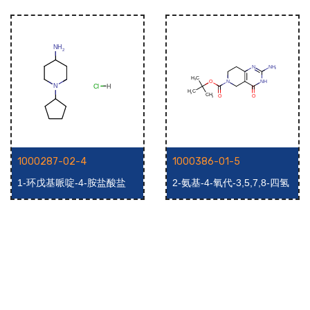
1000287-02-4
1000386-01-5
1-环戊基哌啶-4-胺盐酸盐
2-氨基-4-氧代-3,5,7,8-四氢
吡啶并[4,3-d]嘧啶-6(4H)-羧
酸叔丁酯