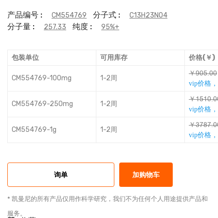
产品编号 :
分子式 :
CM554769
C13H23NO4
分子量 :
纯度 :
257.33
95%+
包装单位
可用库存
价格(￥)
￥ưŹŉƥŹŹ
CM554769-100mg
1-2周
vip价格
￥ůŉůŹƥŹ
CM554769-250mg
1-2周
vip价格
￥ǤĽȎĽƥŹ
CM554769-1g
1-2周
vip价格
询单
加购物车
* 凯曼尼的所有产品仅用作科学研究，我们不为任何个人用途提供产品和
服务。