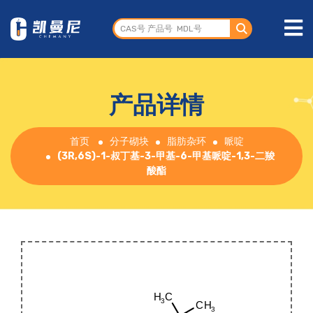
产品详情
首页
分子砌块
脂肪杂环
哌啶
(3R,6S)-1-叔丁基-3-甲基-6-甲基哌啶-1,3-二羧
酸酯