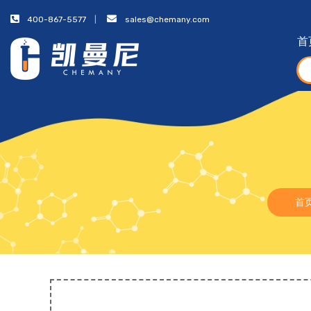
400-867-5577
sales@chemany.com
首
首