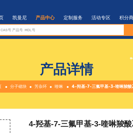
页
凯曼尼
产品中心
定制服务
活动专区
积分
产品详情
页
分子砌块
芳杂环
喹啉
4-羟基-7-三氟甲基-3-喹啉羧
4-羟基-7-三氟甲基-3-喹啉羧