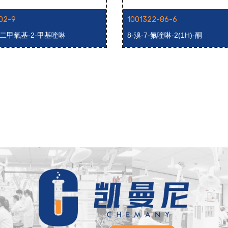
02-9
1001322-86-6
,7-二甲氧基-2-甲基喹啉
8-溴-7-氟喹啉-2(1H)-酮