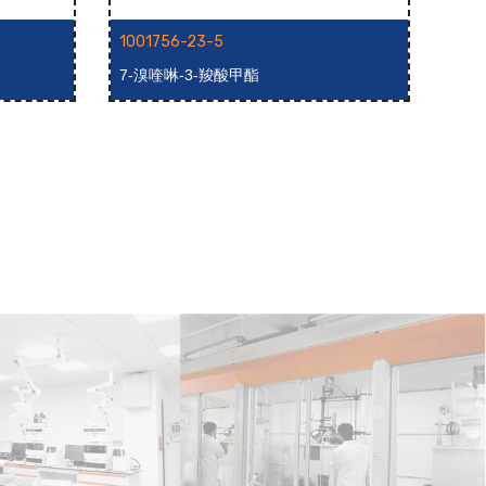
1001756-23-5
100
7-溴喹啉-3-羧酸甲酯
8-(