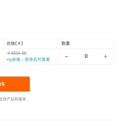
价格(￥)
数量
￥Ɛȅƚƴœǆǆ
-
+
vip价格，登录后可查看
物车
提供产品和服务。