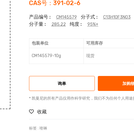
CAS号：391-02-6
产品编号 :
分子式 :
CM145579
C13H10F3NO3
分子量 :
纯度 :
285.22
95%+
包装单位
可用库存
CM145579-10g
现货
询单
加购
* 凯曼尼的所有产品仅用作科学研究，我们不为任何个人用途
收藏
标签 :
喹啉