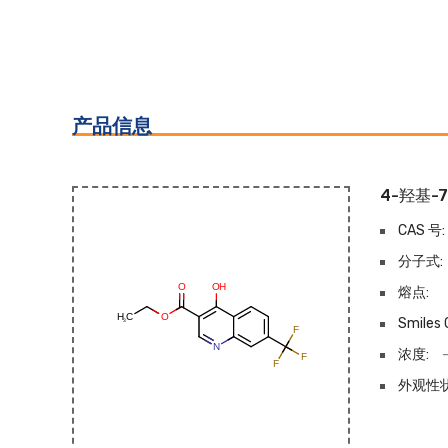
产品信息
4-羟基-
CAS 号:
分子式:
熔点:
Smiles 
浓度:
外观性状