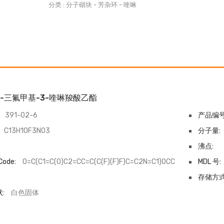
分类 :
分子砌块
-
芳杂环
-
喹啉
7-三氟甲基-3-喹啉羧酸乙酯
391-02-6
产品编号
C13H10F3NO3
分子量:
沸点:
Code:
O=C(C1=C(O)C2=CC=C(C(F)(F)F)C=C2N=C1)OCC
MDL 号:
-
存储方式
:
白色固体