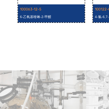
100063-12-5
100122-
6-乙氧基喹啉-2-甲醛
4-氯-6