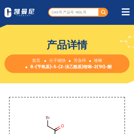
产品详情
首页
分子砌块
芳杂环
喹啉
8-(苄氧基)-5-(2-溴乙酰基)喹啉-2(1H)-酮