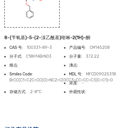
8-(苄氧基)-5-(2-溴乙酰基)喹啉-2(1H)-酮
CAS 号:
100331-89-3
产品编号:
CM145208
分子式:
C18H14BrNO3
分子量:
372.22
熔点:
沸点:
Smiles Code:
MDL 号:
MFCD09025318
BrCC(C1=C2C=CC(O)=NC2=C(OCC3=CC=CC=C3)C=C1)=O
浓度:
-
存储方式:
2-8°C
外观性状: