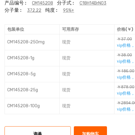
产品编号 :
分子式 :
CM145208
C18H14BrNO3
分子量 :
纯度 :
372.22
95%+
包装单位
可用库存
价格(￥)
￥ĳƚţŽŽ
CM145208-250mg
现货
vip价格
￥ĳŌţŽŽ
CM145208-1g
现货
vip价格
￥ǎŌǸţŽŽ
CM145208-5g
现货
vip价格
￥ŌƚŌţŽŽ
CM145208-25g
现货
vip价格
￥ǟŌŮƴţŽ
CM145208-100g
现货
vip价格
询单
加购物车