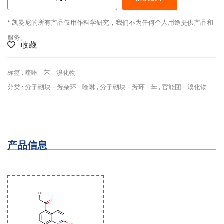
* 凯曼尼的所有产品仅用作科学研究，我们不为任何个人用途提供产品和
服务。
收藏
标签 :
喹啉
苯
溴化物
分类 :
分子砌块
-
芳杂环
-
喹啉
,
分子砌块
-
芳环
-
苯
,
官能团
-
溴化物
产品信息