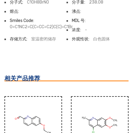
分子式:
C10H8BrNO
分子量:
238.08
熔点:
沸点:
Smiles Code:
MDL 号:
O=C1NC2=C(C=CC=C2)C(C)=C1Br
浓度:
-
存储方式:
室温密闭储存
外观性状:
白色固体
相关产品推荐