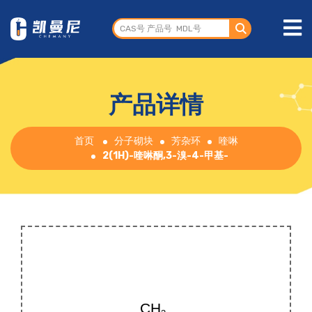
产品详情
首页
分子砌块
芳杂环
喹啉
2(1H)-喹啉酮,3-溴-4-甲基-