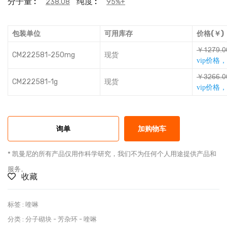
分子量 :
纯度 :
238.08
95%+
包装单位
可用库存
价格(￥)
￥ǸƚǙľĳħ
CM222581-250mg
现货
vip价格
￥Ōƚƈƈĳħ
CM222581-1g
现货
vip价格
询单
加购物车
* 凯曼尼的所有产品仅用作科学研究，我们不为任何个人用途提供产品和
服务。
收藏
标签 :
喹啉
分类 :
分子砌块
-
芳杂环
-
喹啉