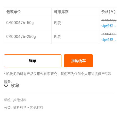
包装单位
可用库存
价格(￥)
￥ȡȺƎƛȐȐ
CM000676-50g
现货
vip价格
￥ȺȐũƛȐȐ
CM000676-250g
现货
vip价格
询单
加购物车
* 凯曼尼的所有产品仅用作科学研究，我们不为任何个人用途提供产品和
服务。
收藏
标签 :
其他材料
分类 :
材料科学
-
其他材料