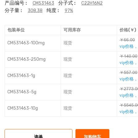
产品编号 :
分子式 :
CM531463
C22H16N2
分子量 :
纯度 :
308.38
97%
包装单位
可用库存
价格(￥)
￥ľľǸŌŌ
CM531463-100mg
现货
vip价格
￥ŮǙŌǸŌŌ
CM531463-250mg
现货
vip价格
￥ǪǪƿǸŌŌ
CM531463-1g
现货
vip价格
￥ŤƿƿƈǸŌ
CM531463-5g
现货
vip价格
￥ǪǪǙǪǸŌ
CM531463-10g
现货
vip价格
询单
加购物车