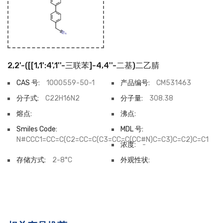
2,2'-([[1,1':4',1''-三联苯]-4,4''-二基)二乙腈
CAS 号:
1000559-50-1
产品编号:
CM531463
分子式:
C22H16N2
分子量:
308.38
熔点:
沸点:
Smiles Code:
MDL 号:
N#CCC1=CC=C(C2=CC=C(C3=CC=C(CC#N)C=C3)C=C2)C=C1
浓度:
-
存储方式:
2-8°C
外观性状: