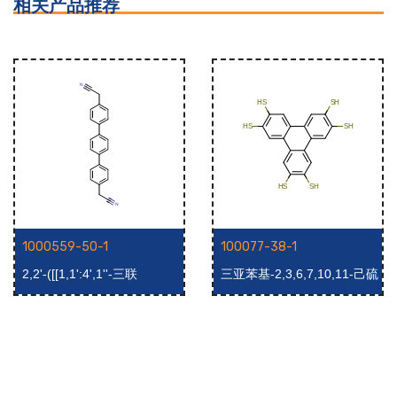
相关产品推荐
1000559-50-1
100077-38-1
2,2'-([[1,1':4',1''-三联
三亚苯基-2,3,6,7,10,11-己硫
苯]-4,4''-二基)二乙腈
醇