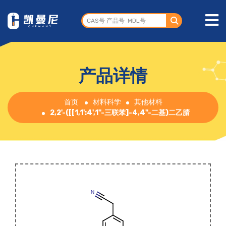
产品详情
首页
材料科学
其他材料
2,2'-([[1,1':4',1''-三联苯]-4,4''-二基)二乙腈