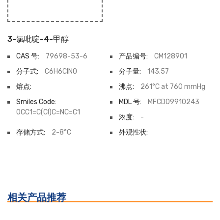
3-氯吡啶-4-甲醇
CAS 号:
79698-53-6
产品编号:
CM128901
分子式:
C6H6ClNO
分子量:
143.57
熔点:
沸点:
261°C at 760 mmHg
Smiles Code:
MDL 号:
MFCD09910243
OCC1=C(Cl)C=NC=C1
浓度:
-
存储方式:
2-8°C
外观性状:
相关产品推荐