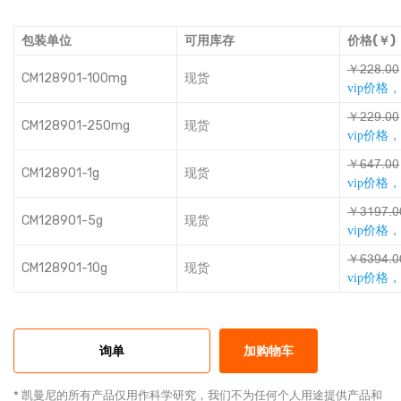
包装单位
可用库存
价格(￥)
￥ȯȯȐȖǫǫ
CM128901-100mg
现货
vip价格
￥ȯȯȡȖǫǫ
CM128901-250mg
现货
vip价格
￥ƛƃƿȖǫǫ
CM128901-1g
现货
vip价格
￥ǑŞȡƿȖǫ
CM128901-5g
现货
vip价格
￥ƛǑȡƃȖǫ
CM128901-10g
现货
vip价格
询单
加购物车
* 凯曼尼的所有产品仅用作科学研究，我们不为任何个人用途提供产品和