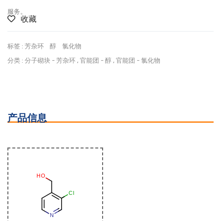
服务。
收藏
标签 :
芳杂环
醇
氯化物
分类 :
分子砌块
-
芳杂环
,
官能团
-
醇
,
官能团
-
氯化物
产品信息