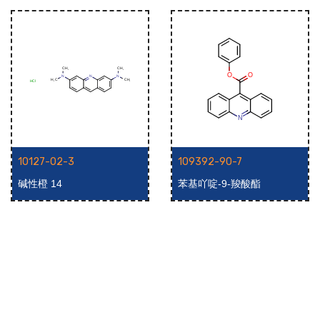
10127-02-3
109392-90-7
碱性橙 14
苯基吖啶-9-羧酸酯