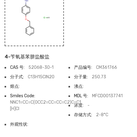
4-苄氧基苯肼盐酸盐
CAS 号:
52068-30-1
产品编号:
CM361766
分子式:
C13H15ClN2O
分子量:
250.73
熔点:
沸点:
Smiles Code:
MDL 号:
MFCD00137741
NNC1=CC=C(OCC2=CC=CC=C2)C=C1.
浓度:
-
[H]Cl
存储方式:
2-8°C
外观性状: