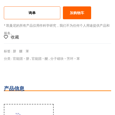
询单
加购物车
* 凯曼尼的所有产品仅用作科学研究，我们不为任何个人用途提供产品和
服务。
收藏
标签 :
肼
醚
苯
分类 :
官能团
-
肼
,
官能团
-
醚
,
分子砌块
-
芳环
-
苯
产品信息