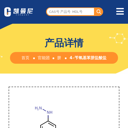
产品详情
首页
官能团
肼
4-苄氧基苯肼盐酸盐