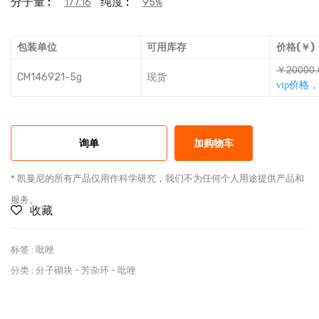
分子量 :
纯度 :
177.16
95%
包装单位
可用库存
价格(￥)
￥ƚħħħħĳ
CM146921-5g
现货
vip价格
询单
加购物车
* 凯曼尼的所有产品仅用作科学研究，我们不为任何个人用途提供产品和
服务。
收藏
标签 :
吡唑
分类 :
分子砌块
-
芳杂环
-
吡唑