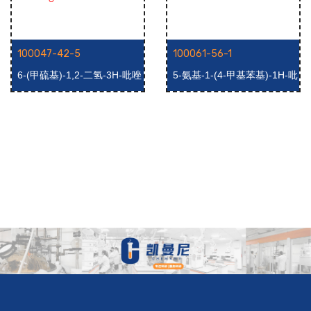
100047-42-5
100061-56-1
6-(甲硫基)-1,2-二氢-3H-吡唑
5-氨基-1-(4-甲基苯基)-1H-吡
并[3,4-d]嘧啶-3-酮
唑-4-甲酰胺