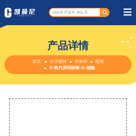
产品详情
首页
分子砌块
芳杂环
吡唑
3-氧代异吲哚啉-5-羧酸