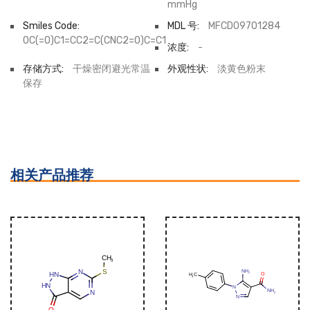
mmHg
Smiles Code:
MDL 号:
MFCD09701284
OC(=O)C1=CC2=C(CNC2=O)C=C1
浓度:
-
存储方式:
干燥密闭避光常温
外观性状:
淡黄色粉末
保存
相关产品推荐