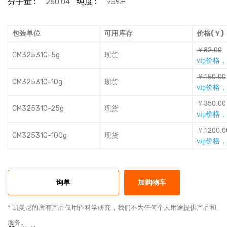
分子量 :
纯度 :
260.04
95%+
包装单位
可用库存
价格(￥)
￥ŤƴŽǟǟ
CM325310-5g
现货
vip价格
￥ĳŌǟŽǟǟ
CM325310-10g
现货
vip价格
￥ħƚǟŽǟǟ
CM325310-25g
现货
vip价格
￥ĳƴǟǟŽǟ
CM325310-100g
现货
vip价格
询单
加购物车
* 凯曼尼的所有产品仅用作科学研究，我们不为任何个人用途提供产品和
服务。