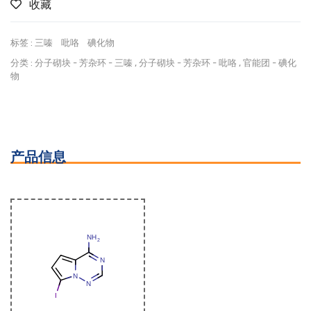
收藏
标签 :
三嗪
吡咯
碘化物
分类 :
分子砌块
-
芳杂环
-
三嗪
,
分子砌块
-
芳杂环
-
吡咯
,
官能团
-
碘化
物
产品信息