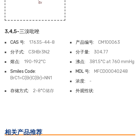
3,4,5-三溴吡唑
CAS 号:
17635-44-8
产品编号:
CM100063
分子式:
C3HBr3N2
分子量:
304.77
熔点:
190-192°C
沸点:
381.5°C at 760 mmHg
Smiles Code:
MDL 号:
MFCD00040248
BrC1=C(Br)C(Br)=NN1
浓度:
-
存储方式:
2-8°C储存
外观性状:
相关产品推荐