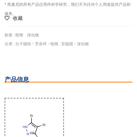
* 凯曼尼的所有产品仅用作科学研究，我们不为任何个人用途提供产品和
服务。
收藏
标签 :
吡唑
溴化物
分类 :
分子砌块
-
芳杂环
-
吡唑
,
官能团
-
溴化物
产品信息