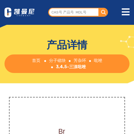
产品详情
首页
分子砌块
芳杂环
吡唑
3,4,5-三溴吡唑