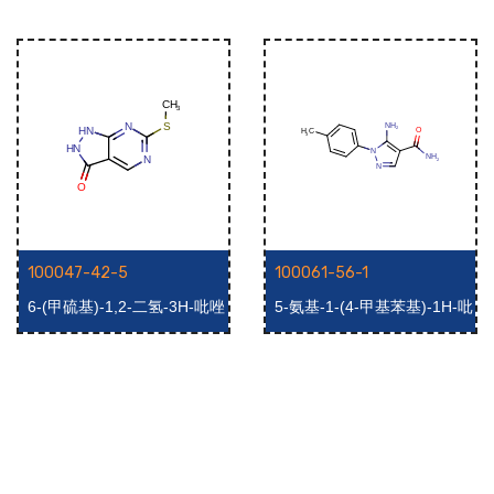
100047-42-5
100061-56-1
6-(甲硫基)-1,2-二氢-3H-吡唑
5-氨基-1-(4-甲基苯基)-1H-吡
并[3,4-d]嘧啶-3-酮
唑-4-甲酰胺