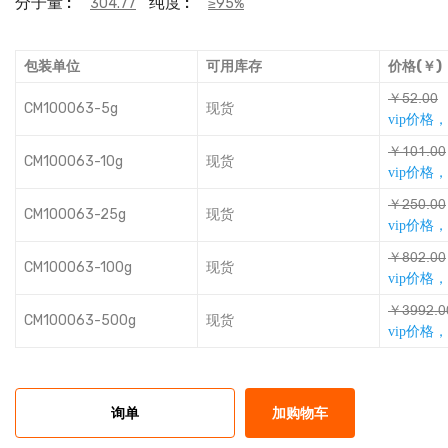
分子量 :
纯度 :
304.77
≥95%
包装单位
可用库存
价格(￥)
￥Ɛǆşœœ
CM100063-5g
现货
vip价格
￥ȤœȤşœœ
CM100063-10g
现货
vip价格
￥ǆƐœşœœ
CM100063-25g
现货
vip价格
￥Ȗœǆşœœ
CM100063-100g
现货
vip价格
￥ŸŪŪǆşœ
CM100063-500g
现货
vip价格
询单
加购物车