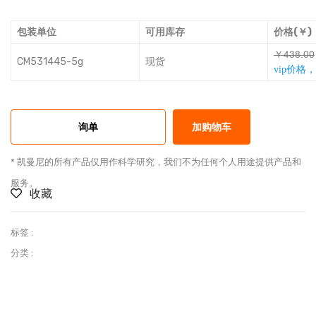
包装单位
可用库存
价格(￥)
￥ǵǤȎƥŹŹ
CM531445-5g
现货
vip价格
询单
加购物车
* 凯曼尼的所有产品仅用作科学研究，我们不为任何个人用途提供产品和
服务。
收藏
标签 :
分类 :