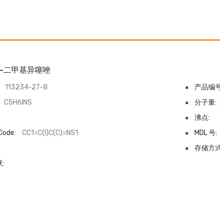
,5-二甲基异噻唑
113234-27-8
产品编号
C5H6INS
分子量:
沸点:
Code:
CC1=C(I)C(C)=NS1
MDL 号:
-
存储方式
: