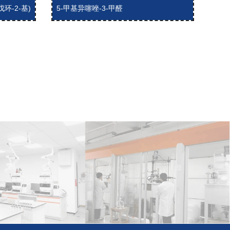
硼戊环-2-基)
5-甲基异噻唑-3-甲醛
5-氨