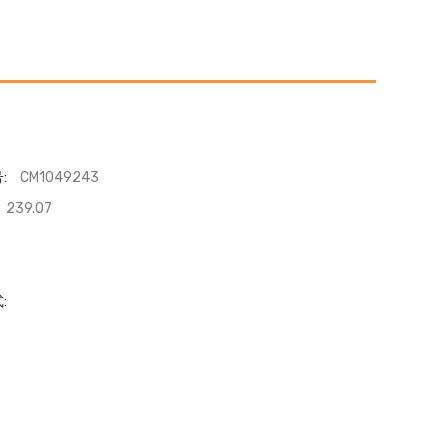
:
CM1049243
239.07
: