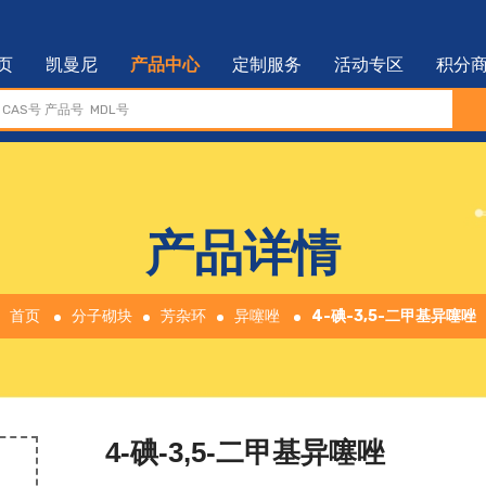
页
凯曼尼
产品中心
定制服务
活动专区
积分
产品详情
首页
分子砌块
芳杂环
异噻唑
4-碘-3,5-二甲基异噻唑
4-碘-3,5-二甲基异噻唑