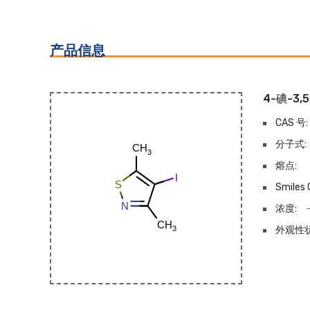
产品信息
4-碘-3
CAS 号:
分子式:
熔点:
Smiles 
浓度:
外观性状