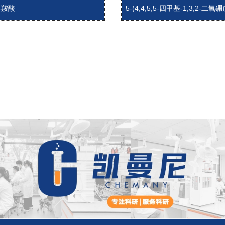
-羧酸
5-(4,4,5,5-四甲基-1,3,2-二氧
异噻唑