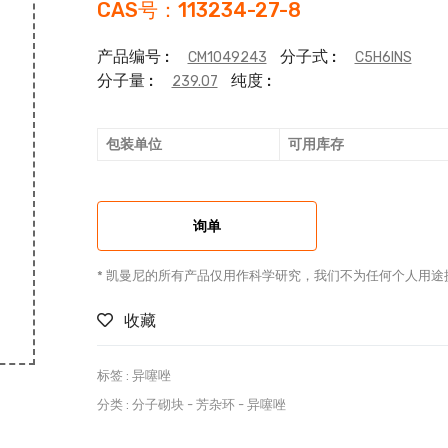
CAS号：113234-27-8
产品编号 :
分子式 :
CM1049243
C5H6INS
分子量 :
纯度 :
239.07
包装单位
可用库存
询单
* 凯曼尼的所有产品仅用作科学研究，我们不为任何个人用途
收藏
标签 :
异噻唑
分类 :
分子砌块
-
芳杂环
-
异噻唑